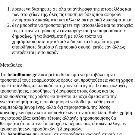
πρέπει να διατηρείτε σε όλα τα αντίγραφα της ιστοσελίδας και
των στοιχείων της, όλες τις υποσημειώσεις που αφορούν
πνευματικά δικαιώματα και άλλα ιδιοκτησιακά δικαιώματα και
δεν μπορείτε να τροποποιήσετε την ιστοσελίδα και τα στοιχεία
της με κανένα τρόπο ή να αναπαράγεται ή να παρουσιάσετε
δημοσίως, ή να διανείμετε ή με άλλο τρόπο να
χρησιμοποιήσετε την ιστοσελίδα και τα στοιχεία της για
οποιοδήποτε δημόσιο ή εμπορικό σκοπό, εκτός εάν άλλως
επιτρέπεται με το παρόν.
Μεταβολές
Το
bebullhome.gr
διατηρεί το δικαίωμα να μεταβάλει ή να
τροποποιεί τους εφαρμοστέους όρους και προϋποθέσεις για τη χρήση
της ιστοσελίδας σε οποιαδήποτε χρονική στιγμή. Τέτοιες αλλαγές,
τροποποιήσεις, προσθήκες ή διαγραφές στους όρους και τις
προϋποθέσεις της χρήσης θα τίθενται σε ισχύ άμεσα από την
γνωστοποίησή τους, η οποία μπορεί να δοθεί με κάθε μέσο
συμπεριλαμβανομένης, αλλά όχι περιοριστικά, της θέσης
καινούργιων όρων και προϋποθέσεων στην ιστοσελίδα. Κάθε χρήση
της ιστοσελίδας κατόπιν τέτοιας αλλαγής ή τροποποίησης θα
θεωρείται ότι αποτελεί αποδοχή εκ μέρους σας τέτοιων αλλαγών,
τροποποιήσεων, προσθηκών ή διαγραφών.
Το
bebullhome.gr
μπορεί, σε οποιαδήποτε χρονική στιγμή, να