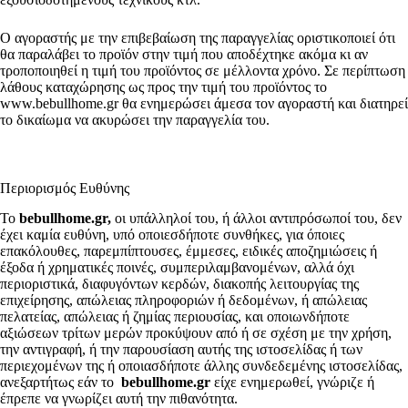
Ο αγοραστής με την επιβεβαίωση της παραγγελίας οριστικοποιεί ότι
θα παραλάβει το προϊόν στην τιμή που αποδέχτηκε ακόμα κι αν
τροποποιηθεί η τιμή του προϊόντος σε μέλλοντα χρόνο. Σε περίπτωση
λάθους καταχώρησης ως προς την τιμή του προϊόντος το
www.bebullhome.gr θα ενημερώσει άμεσα τον αγοραστή και διατηρεί
το δικαίωμα να ακυρώσει την παραγγελία του.
Περιορισμός Ευθύνης
Το
bebullhome.gr,
οι υπάλληλοί του, ή άλλοι αντιπρόσωποί του, δεν
έχει καμία ευθύνη, υπό οποιεσδήποτε συνθήκες, για όποιες
επακόλουθες, παρεμπίπτουσες, έμμεσες, ειδικές αποζημιώσεις ή
έξοδα ή χρηματικές ποινές, συμπεριλαμβανομένων, αλλά όχι
περιοριστικά, διαφυγόντων κερδών, διακοπής λειτουργίας της
επιχείρησης, απώλειας πληροφοριών ή δεδομένων, ή απώλειας
πελατείας, απώλειας ή ζημίας περιουσίας, και οποιωνδήποτε
αξιώσεων τρίτων μερών προκύψουν από ή σε σχέση με την χρήση,
την αντιγραφή, ή την παρουσίαση αυτής της ιστοσελίδας ή των
περιεχομένων της ή οποιασδήποτε άλλης συνδεδεμένης ιστοσελίδας,
ανεξαρτήτως εάν το
bebullhome.gr
είχε ενημερωθεί, γνώριζε ή
έπρεπε να γνωρίζει αυτή την πιθανότητα.