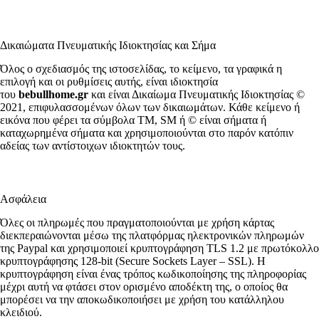
Δικαιώματα Πνευματικής Ιδιοκτησίας και Σήμα
Όλος ο σχεδιασμός της ιστοσελίδας, το κείμενο, τα γραφικά η
επιλογή και οι ρυθμίσεις αυτής, είναι ιδιοκτησία
του
bebullhome.gr
και είναι Δικαίωμα Πνευματικής Ιδιοκτησίας ©
2021, επιφυλασσομένων όλων των δικαιωμάτων. Κάθε κείμενο ή
εικόνα που φέρει τα σύμβολα TM, SM ή © είναι σήματα ή
καταχωρημένα σήματα και χρησιμοποιούνται στο παρόν κατόπιν
αδείας των αντίστοιχων ιδιοκτητών τους.
Ασφάλεια
Όλες οι πληρωμές που πραγματοποιούνται με χρήση κάρτας
διεκπεραιώνονται μέσω της πλατφόρμας ηλεκτρονικών πληρωμών
της Paypal και χρησιμοποιεί κρυπτογράφηση TLS 1.2 με πρωτόκολλο
κρυπτογράφησης 128-bit (Secure Sockets Layer – SSL). Η
κρυπτογράφηση είναι ένας τρόπος κωδικοποίησης της πληροφορίας
μέχρι αυτή να φτάσει στον ορισμένο αποδέκτη της, ο οποίος θα
μπορέσει να την αποκωδικοποιήσει με χρήση του κατάλληλου
κλειδιού.