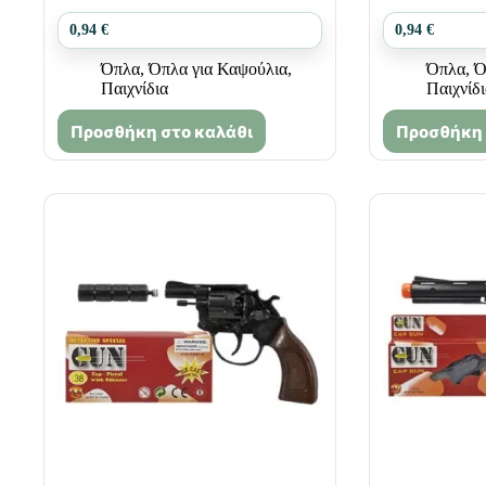
0,94
€
0,94
€
Όπλα
,
Όπλα για Καψούλια
,
Όπλα
,
Ό
Παιχνίδια
Παιχνίδ
Προσθήκη στο καλάθι
Προσθήκη 