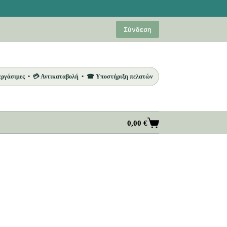
Σύνδεση
 εργάσιμες • 💳 Αντικαταβολή • ☎ Υποστήριξη πελατών
0,00
€
Καλάθι
Αγορών