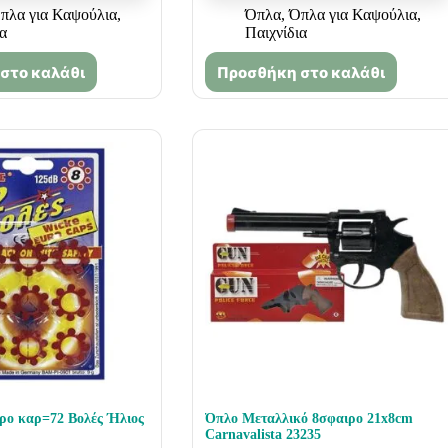
πλα για Καψούλια
,
Όπλα
,
Όπλα για Καψούλια
,
ια
Παιχνίδια
στο καλάθι
Προσθήκη στο καλάθι
καρ=72 Βολές Ήλιος
Όπλο Μεταλλικό 8σφαιρο 21x8cm
Carnavalista 23235