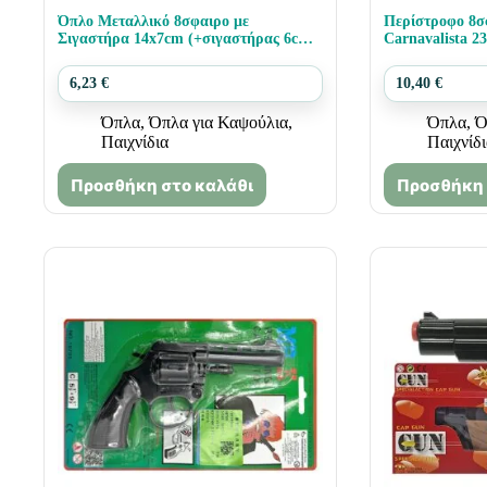
Όπλο Μεταλλικό 8σφαιρο με
Περίστροφο 8σ
Σιγαστήρα 14x7cm (+σιγαστήρας 6cm)
Carnavalista 2
Carnavalista 23234
6,23
€
10,40
€
Όπλα
,
Όπλα για Καψούλια
,
Όπλα
,
Ό
Παιχνίδια
Παιχνίδ
Προσθήκη στο καλάθι
Προσθήκη 