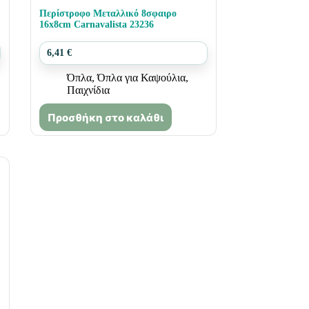
Περίστροφο Μεταλλικό 8σφαιρο
16x8cm Carnavalista 23236
6,41
€
Όπλα
,
Όπλα για Καψούλια
,
Παιχνίδια
Προσθήκη στο καλάθι