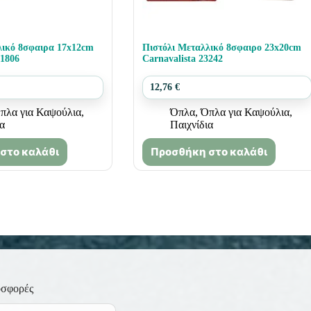
λικό 8σφαιρα 17x12cm
Πιστόλι Μεταλλικό 8σφαιρο 23x20cm
31806
Carnavalista 23242
12,76
€
πλα για Καψούλια
,
Όπλα
,
Όπλα για Καψούλια
,
ια
Παιχνίδια
στο καλάθι
Προσθήκη στο καλάθι
οσφορές