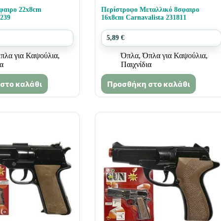
φαιρο 22x8cm
Περίστροφο Μεταλλικό 8σφαιρο
3239
16x8cm Carnavalista 231811
5,89
€
πλα για Καψούλια
,
Όπλα
,
Όπλα για Καψούλια
,
ια
Παιχνίδια
στο καλάθι
Προσθήκη στο καλάθι