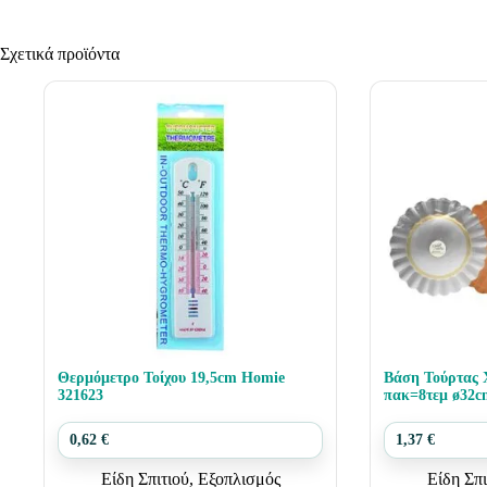
Σχετικά προϊόντα
Θερμόμετρο Τοίχου 19,5cm Homie
Βάση Τούρτας 
321623
πακ=8τεμ ø32c
0,62
€
1,37
€
Είδη Σπιτιού
,
Εξοπλισμός
Είδη Σπι