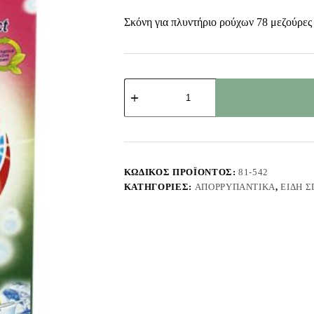
Σκόνη για πλυντήριο ρούχων 78 μεζούρες
Απορρυπαντικό
Πλυντηρίου
Ρούχων
3kg
Rico
ποσότητα
ΚΩΔΙΚΌΣ ΠΡΟΪΌΝΤΟΣ:
81-542
ΚΑΤΗΓΟΡΊΕΣ:
ΑΠΟΡΡΥΠΑΝΤΙΚΆ
,
ΕΊΔΗ Σ