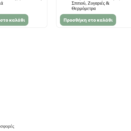
κά
Σπιτιού
,
Ζυγαριές &
Θερμόμετρα
στο καλάθι
Προσθήκη στο καλάθι
οσφορές