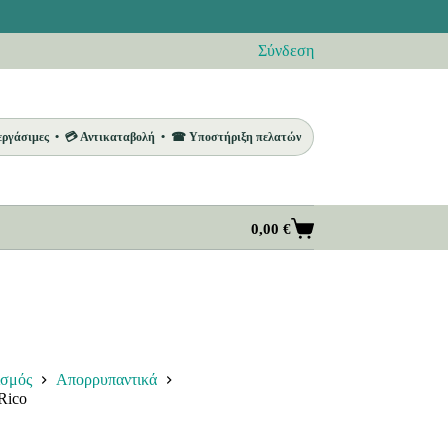
Σύνδεση
 εργάσιμες • 💳 Αντικαταβολή • ☎ Υποστήριξη πελατών
0,00
€
Καλάθι
Αγορών
ισμός
Απορρυπαντικά
Rico