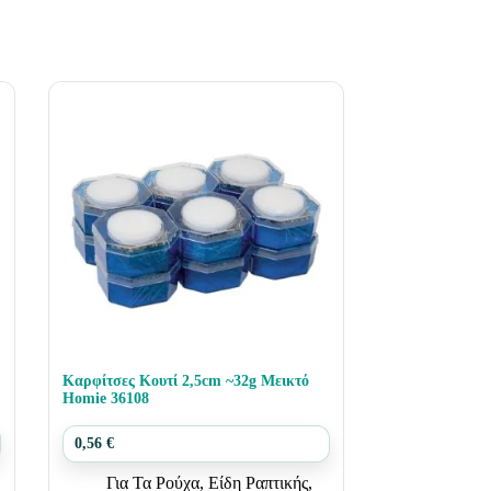
Καρφίτσες Κουτί 2,5cm ~32g Μεικτό
Homie 36108
0,56
€
Για Τα Ρούχα
,
Είδη Ραπτικής
,