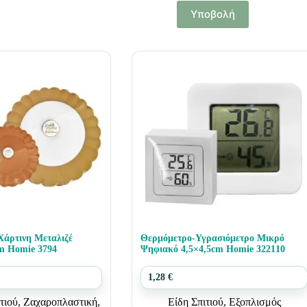
Υποβολή
Χάρτινη Μεταλιζέ
Θερμόμετρο-Υγρασιόμετρο Μικρό
m Homie 3794
Ψηφιακό 4,5×4,5cm Homie 322110
1,28
€
τιού
,
Ζαχαροπλαστική
,
Είδη Σπιτιού
,
Εξοπλισμός