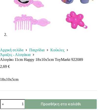
Αρχική σελίδα
Παιχνίδια
Κούκλες
Άμαξες - Αλογάκια
Αλογάκι 11cm Happy 18x10x5cm ToyMarkt 922089
2,69
€
18x10x5cm
Αλογάκι
Προσθήκη στο καλάθι
11cm
Happy