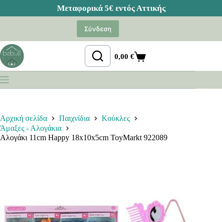
Μετάβαση
στο
Σύνδεση
περιεχόμενο
0,00
€
Καλάθι
Αγορών
Αρχική σελίδα
Παιχνίδια
Κούκλες
Άμαξες - Αλογάκια
Αλογάκι 11cm Happy 18x10x5cm ToyMarkt 922089