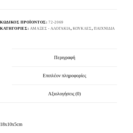
18x10x5cm
ToyMarkt
922089
ποσότητα
ΚΩΔΙΚΌΣ ΠΡΟΪΌΝΤΟΣ:
72-2069
ΚΑΤΗΓΟΡΊΕΣ:
ΆΜΑΞΕΣ - ΑΛΟΓΆΚΙΑ
,
ΚΟΎΚΛΕΣ
,
ΠΑΙΧΝΊΔΙΑ
Περιγραφή
Επιπλέον πληροφορίες
Αξιολογήσεις (0)
18x10x5cm