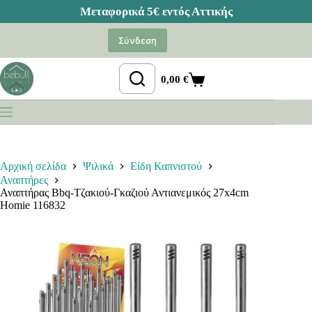
Μετάβαση
στο
Σύνδεση
περιεχόμενο
0,00
€
Καλάθι
Αγορών
Αρχική σελίδα
Ψιλικά
Είδη Καπνιστού
Αναπτήρες
Αναπτήρας Bbq-Τζακιού-Γκαζιού Αντιανεμικός 27x4cm
Homie 116832