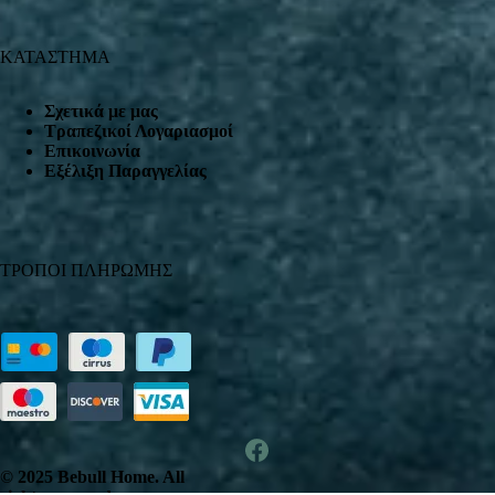
ΚΑΤΑΣΤΗΜΑ
Σχετικά με μας
Τραπεζικοί Λογαριασμοί
Επικοινωνία
Εξέλιξη Παραγγελίας
ΤΡΟΠΟΙ ΠΛΗΡΩΜΗΣ
© 2025 Bebull Home. All