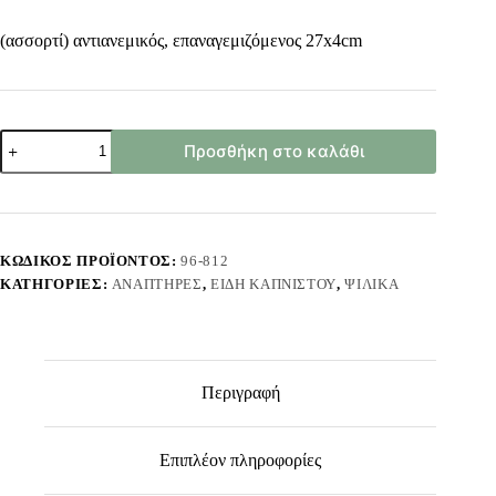
(ασσορτί) αντιανεμικός, επαναγεμιζόμενος 27x4cm
Αναπτήρας
Προσθήκη στο καλάθι
Bbq-
Τζακιού-
Γκαζιού
Αντιανεμικός
27x4cm
Homie
ΚΩΔΙΚΌΣ ΠΡΟΪΌΝΤΟΣ:
96-812
116832
ΚΑΤΗΓΟΡΊΕΣ:
ΑΝΑΠΤΉΡΕΣ
,
ΕΊΔΗ ΚΑΠΝΙΣΤΟΎ
,
ΨΙΛΙΚΆ
ποσότητα
Περιγραφή
Επιπλέον πληροφορίες