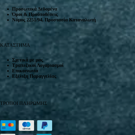
Προσωπικά Δεδομένα
Όροι & Προϋποθέσεις
Nόμος 2251/94, Προστασία Καταναλωτή
ΚΑΤΑΣΤΗΜΑ
Σχετικά με μας
Τραπεζικοί Λογαριασμοί
Επικοινωνία
Εξέλιξη Παραγγελίας
ΤΡΟΠΟΙ ΠΛΗΡΩΜΗΣ