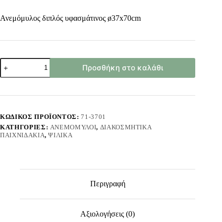
Ανεμόμυλος διπλός υφασμάτινος ø37x70cm
Ανεμόμυλος
Προσθήκη στο καλάθι
Διπλός
Πασχαλίτσα
ø37x70cm
ToyMarkt
913721
ποσότητα
ΚΩΔΙΚΌΣ ΠΡΟΪΌΝΤΟΣ:
71-3701
ΚΑΤΗΓΟΡΊΕΣ:
ΑΝΕΜΌΜΥΛΟΙ
,
ΔΙΑΚΟΣΜΗΤΙΚΆ
ΠΑΙΧΝΙΔΆΚΙΑ
,
ΨΙΛΙΚΆ
Περιγραφή
Αξιολογήσεις (0)