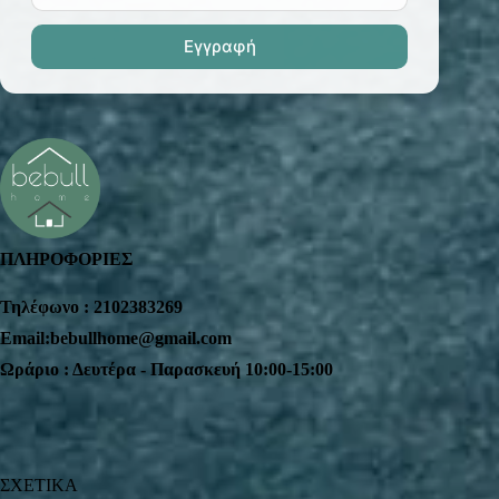
ΠΛΗΡΟΦΟΡΙΕΣ
Τηλέφωνο : 2102383269
Email:bebullhome@gmail.com
Ωράριο : Δευτέρα - Παρασκευή 10:00-15:00
ΣΧΕΤΙΚΑ