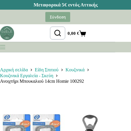
Μετάβαση
στο
Σύνδεση
περιεχόμενο
0,00
€
Καλάθι
Αγορών
Αρχική σελίδα
Είδη Σπιτιού
Κουζινικά
Κουζινικά Εργαλεία - Σκεύη
Ανοιχτήρι Μπουκαλιού 14cm Homie 100292