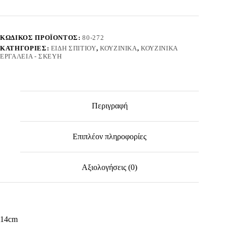
Homie
100292
ποσότητα
ΚΩΔΙΚΌΣ ΠΡΟΪΌΝΤΟΣ:
80-272
ΚΑΤΗΓΟΡΊΕΣ:
ΕΊΔΗ ΣΠΙΤΙΟΎ
,
ΚΟΥΖΙΝΙΚΆ
,
ΚΟΥΖΙΝΙΚΆ
ΕΡΓΑΛΕΊΑ - ΣΚΕΎΗ
Περιγραφή
Επιπλέον πληροφορίες
Αξιολογήσεις (0)
14cm