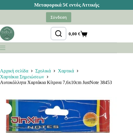
Μετάβαση
στο
Σύνδεση
περιεχόμενο
0,00
€
Καλάθι
Αγορών
Αρχική σελίδα
Σχολικά
Χαρτικά
Χαρτάκια Σημειώσεων
Αυτοκόλλητα Χαρτάκια Κίτρινα 7,6x10cm JustNote 38453