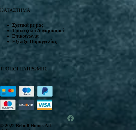
ΚΑΤΑΣΤΗΜΑ
Σχετικά με μας
Τραπεζικοί Λογαριασμοί
Επικοινωνία
Εξέλιξη Παραγγελίας
ΤΡΟΠΟΙ ΠΛΗΡΩΜΗΣ
© 2025 Bebull Home. All
rights reserved