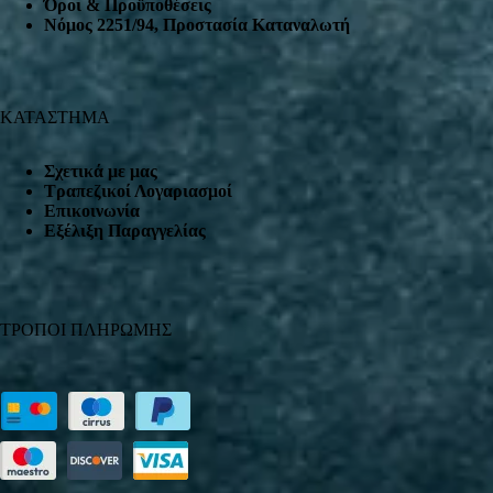
Όροι & Προϋποθέσεις
Nόμος 2251/94, Προστασία Καταναλωτή
ΚΑΤΑΣΤΗΜΑ
Σχετικά με μας
Τραπεζικοί Λογαριασμοί
Επικοινωνία
Εξέλιξη Παραγγελίας
ΤΡΟΠΟΙ ΠΛΗΡΩΜΗΣ