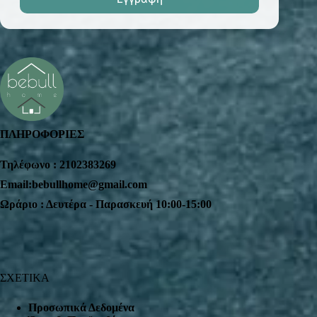
ΠΛΗΡΟΦΟΡΙΕΣ
Τηλέφωνο : 2102383269
Email:bebullhome@gmail.com
Ωράριο : Δευτέρα - Παρασκευή 10:00-15:00
ΣΧΕΤΙΚΑ
Προσωπικά Δεδομένα