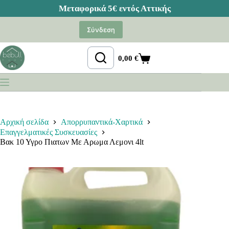
Μετάβαση
στο
Σύνδεση
περιεχόμενο
0,00
€
Καλάθι
Αγορών
Αρχική σελίδα
Απορρυπαντικά-Χαρτικά
Επαγγελματικές Συσκευασίες
Βακ 10 Υγρο Πιατων Με Αρωμα Λεμονι 4lt