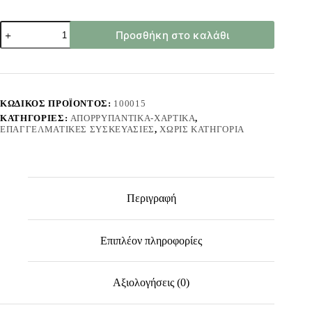
Βακ
Προσθήκη στο καλάθι
10
Υγρο
Πιατων
Με
Αρωμα
Λεμονι
ΚΩΔΙΚΌΣ ΠΡΟΪΌΝΤΟΣ:
100015
4lt
ΚΑΤΗΓΟΡΊΕΣ:
ΑΠΟΡΡΥΠΑΝΤΙΚΆ-ΧΑΡΤΙΚΆ
,
ποσότητα
ΕΠΑΓΓΕΛΜΑΤΙΚΈΣ ΣΥΣΚΕΥΑΣΊΕΣ
,
ΧΩΡΊΣ ΚΑΤΗΓΟΡΊΑ
Περιγραφή
Επιπλέον πληροφορίες
Αξιολογήσεις (0)