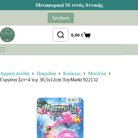
Μετάβαση
στο
Σύνδεση
περιεχόμενο
0,00
€
Καλάθι
Αγορών
Αρχική σελίδα
Παιχνίδια
Κούκλες
Μοντέλα
Γοργόνα Σετ=4 τεμ 30,5x12cm ToyMarkt 922132