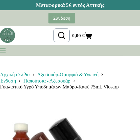
Μετάβαση
στο
Σύνδεση
περιεχόμενο
0,00
€
Καλάθι
Αγορών
Αρχική σελίδα
Αξεσουάρ-Ομορφιά & Υγιεινή
Ένδυση
Παπούτσια - Αξεσουάρ
Γυαλιστικό Υγρό Υποδημάτων Μαύρο-Καφέ 75mL Viosarp