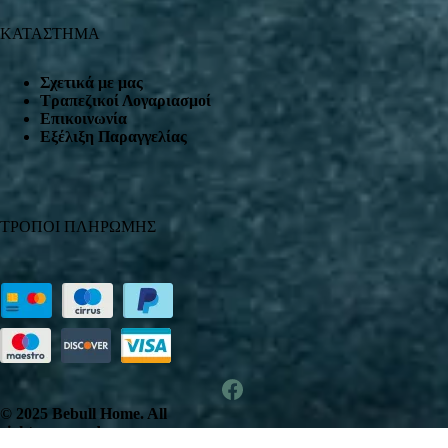
ΚΑΤΑΣΤΗΜΑ
Σχετικά με μας
Τραπεζικοί Λογαριασμοί
Επικοινωνία
Εξέλιξη Παραγγελίας
ΤΡΟΠΟΙ ΠΛΗΡΩΜΗΣ
© 2025 Bebull Home. All
rights reserved