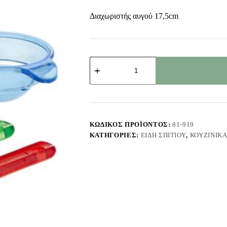
Διαχωριστής αυγού 17,5cm
Διαχωριστής
Αυγού
17,5cm
Homie
101939
ποσότητα
ΚΩΔΙΚΌΣ ΠΡΟΪΌΝΤΟΣ:
81-919
ΚΑΤΗΓΟΡΊΕΣ:
ΕΊΔΗ ΣΠΙΤΙΟΎ
,
ΚΟΥΖΙΝΙΚ