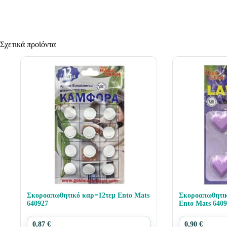
Σχετικά προϊόντα
Σκοροαπωθητικό καρ=12τεμ Ento Mats
Σκοροαπωθητι
640927
Ento Mats 640
0,87
€
0,90
€