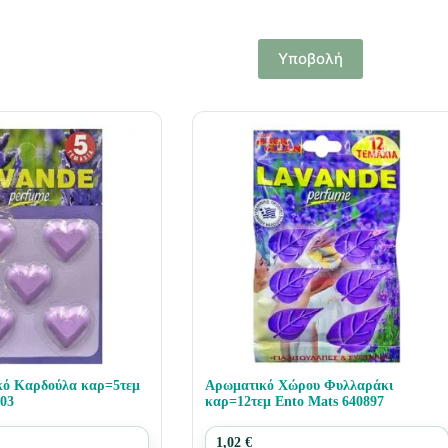
Υποβολή
κό Καρδούλα καρ=5τεμ
Αρωματικό Χώρου Φυλλαράκι
903
καρ=12τεμ Ento Mats 640897
1,02
€