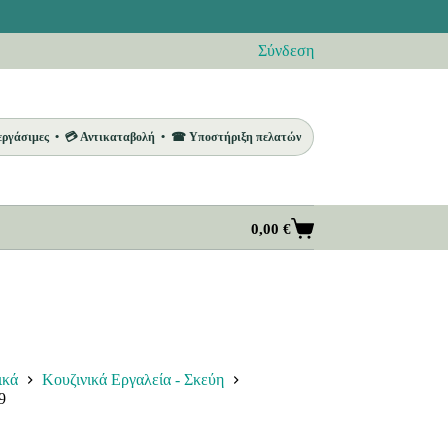
Σύνδεση
 εργάσιμες • 💳 Αντικαταβολή • ☎ Υποστήριξη πελατών
0,00
€
Καλάθι
Αγορών
ικά
Κουζινικά Εργαλεία - Σκεύη
9