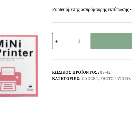
Printer άμεσης ασπρόμαυρης εκτύπωσης •
Εκτυπωτής
Άμεσης
Εκτύπωσης
με
app
JustNote
10962
ποσότητα
ΚΩΔΙΚΌΣ ΠΡΟΪΌΝΤΟΣ:
89-42
ΚΑΤΗΓΟΡΊΕΣ:
GADGET
,
PHOTO / VIDEO
,