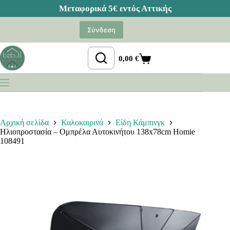
Μετάβαση
στο
Σύνδεση
περιεχόμενο
0,00
€
Καλάθι
Αγορών
Αρχική σελίδα
Καλοκαιρινά
Είδη Κάμπινγκ
Ηλιοπροστασία – Ομπρέλα Αυτοκινήτου 138x78cm Homie
108491