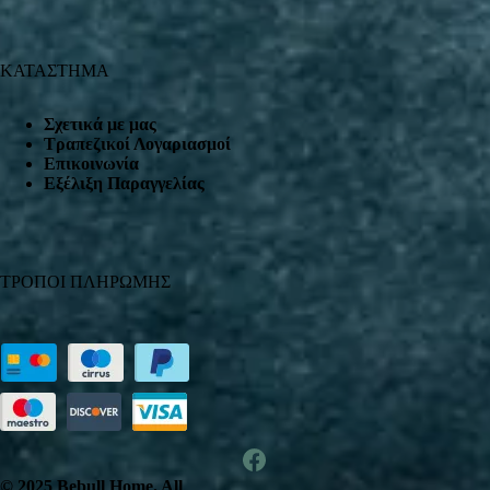
ΚΑΤΑΣΤΗΜΑ
Σχετικά με μας
Τραπεζικοί Λογαριασμοί
Επικοινωνία
Εξέλιξη Παραγγελίας
ΤΡΟΠΟΙ ΠΛΗΡΩΜΗΣ
© 2025 Bebull Home. All