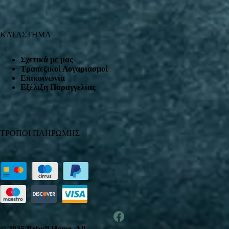
ΚΑΤΑΣΤΗΜΑ
Σχετικά με μας
Τραπεζικοί Λογαριασμοί
Επικοινωνία
Εξέλιξη Παραγγελίας
ΤΡΟΠΟΙ ΠΛΗΡΩΜΗΣ
© 2025 Bebull Home. All