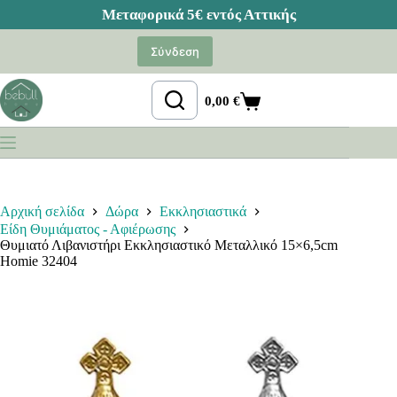
Μετάβαση
στο
Σύνδεση
περιεχόμενο
0,00
€
Καλάθι
Αγορών
Αρχική σελίδα
Δώρα
Εκκλησιαστικά
Είδη Θυμιάματος - Αφιέρωσης
Θυμιατό Λιβανιστήρι Εκκλησιαστικό Μεταλλικό 15×6,5cm
Homie 32404