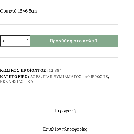
Θυμιατό 15×6,5cm
Θυμιατό
Προσθήκη στο καλάθι
Λιβανιστήρι
Εκκλησιαστικό
Μεταλλικό
15x6,5cm
Homie
32404
ΚΩΔΙΚΌΣ ΠΡΟΪΌΝΤΟΣ:
12-384
ποσότητα
ΚΑΤΗΓΟΡΊΕΣ:
ΔΏΡΑ
,
ΕΊΔΗ ΘΥΜΙΆΜΑΤΟΣ - ΑΦΙΈΡΩΣΗΣ
,
ΕΚΚΛΗΣΙΑΣΤΙΚΆ
Περιγραφή
Επιπλέον πληροφορίες