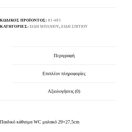
Μαλακό
29x27,5cm
Homie
101505
ΚΩΔΙΚΌΣ ΠΡΟΪΌΝΤΟΣ:
81-485
ποσότητα
ΚΑΤΗΓΟΡΊΕΣ:
ΕΊΔΗ ΜΠΆΝΙΟΥ
,
ΕΊΔΗ ΣΠΙΤΙΟΎ
Περιγραφή
Επιπλέον πληροφορίες
Αξιολογήσεις (0)
Παιδικό κάθισμα WC μαλακό 29×27,5cm