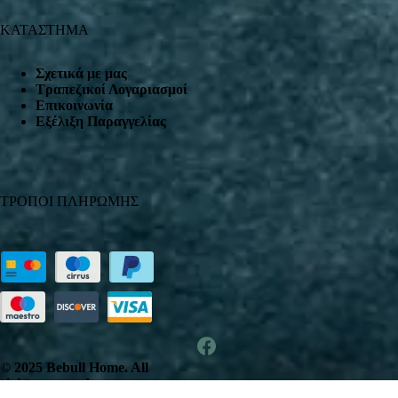
ΚΑΤΑΣΤΗΜΑ
Σχετικά με μας
Τραπεζικοί Λογαριασμοί
Επικοινωνία
Εξέλιξη Παραγγελίας
ΤΡΟΠΟΙ ΠΛΗΡΩΜΗΣ
© 2025 Bebull Home. All
rights reserved