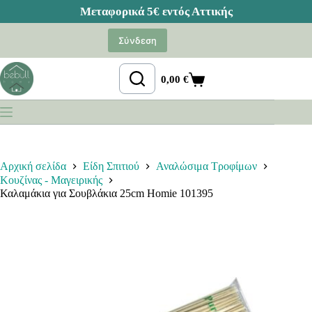
Μετάβαση
στο
Σύνδεση
περιεχόμενο
0,00
€
Καλάθι
Αγορών
Αρχική σελίδα
Είδη Σπιτιού
Αναλώσιμα Τροφίμων
Κουζίνας - Μαγειρικής
Καλαμάκια για Σουβλάκια 25cm Homie 101395