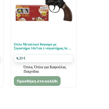
Όπλο Μεταλλικό 8σφαιρο με
Σιγαστήρα 14x7cm (+σιγαστήρας 6cm)
Carnavalista 23234
6,23
€
Όπλα
,
Όπλα για Καψούλια
,
Παιχνίδια
Προσθήκη στο καλάθι