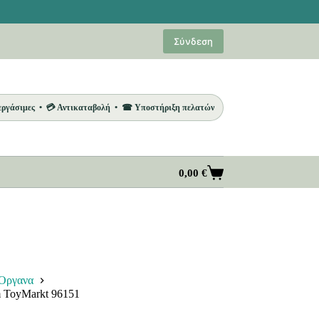
Σύνδεση
 εργάσιμες • 💳 Αντικαταβολή • ☎ Υποστήριξη πελατών
0,00
€
Καλάθι
Αγορών
Όργανα
 ToyMarkt 96151