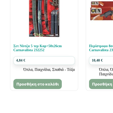
Σετ Νίντζα 5 τεμ Καρ=50x26cm
Περίστροφο 8σ
Carnavalista 232252
Carnavalista 2
4,84
€
10,40
€
Όπλα
,
Παιχνίδια
,
Σπαθιά - Τόξα
Όπλα
,
Ό
Παιχνίδ
Προσθήκη στο καλάθι
Προσθήκη 