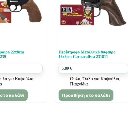
φαιρο 22x8cm
Περίστροφο Μεταλλικό 8σφαιρο
3239
16x8cm Carnavalista 231811
5,89
€
πλα για Καψούλια
,
Όπλα
,
Όπλα για Καψούλια
,
ια
Παιχνίδια
στο καλάθι
Προσθήκη στο καλάθι