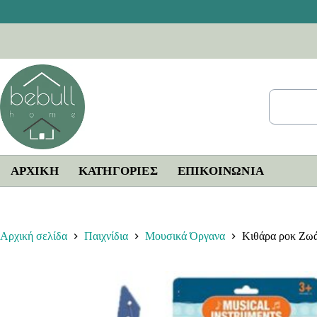
Μετάβαση
στο
περιεχόμενο
ΑΡΧΙΚΗ
ΚΑΤΗΓΟΡΙΕΣ
ΕΠΙΚΟΙΝΩΝΊΑ
Αρχική σελίδα
Παιχνίδια
Μουσικά Όργανα
Κιθάρα ροκ Ζωά