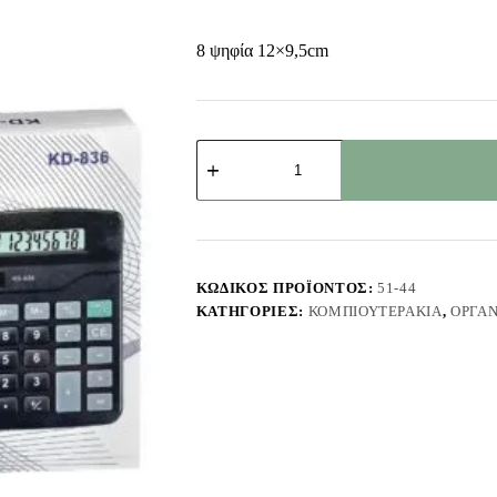
8 ψηφία 12×9,5cm
Κομπουτεράκι
Μικρό
Μαύρο
8
Ψηφίων
12x9,5cm
JustNote
7164
ΚΩΔΙΚΌΣ ΠΡΟΪΌΝΤΟΣ:
51-44
ποσότητα
ΚΑΤΗΓΟΡΊΕΣ:
ΚΟΜΠΙΟΥΤΕΡΆΚΙΑ
,
ΟΡΓΆ