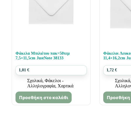
Φάκελα Μπιλιέτου πακ=50τεμ
Φάκελοι Λευκο
7,5×11,5cm JustNote 38133
11,4×16,2cm Ju
1,01
€
1,72
€
Σχολικά
,
Φάκελοι -
Σχολικά
Αλληλογραφία
,
Χαρτικά
Αλληλο
Προσθήκη στο καλάθι
Προσθήκη 