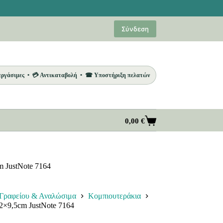
Σύνδεση
 εργάσιμες • 💳 Αντικαταβολή • ☎ Υποστήριξη πελατών
0,00
€
Καλάθι
Αγορών
 JustNote 7164
Γραφείου & Αναλώσιμα
Κομπιουτεράκια
×9,5cm JustNote 7164