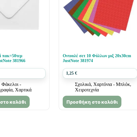
ί πακ=50τεμ
Οντουλέ σετ 10 Φύλλων μιξ 20x30cm
stNote 381966
JustNote 381974
1,25
€
,
Φάκελοι -
Σχολικά
,
Χαρτόνια - Μπλόκ
,
γραφία
,
Χαρτικά
Χειροτεχνία
στο καλάθι
Προσθήκη στο καλάθι