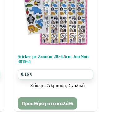
Sticker με Ζωάκια 20×6,5cm JustNote
381964
0,16
€
Στίκερ - Άλμπουμ
,
Σχολικά
Προσθήκη στο καλάθι