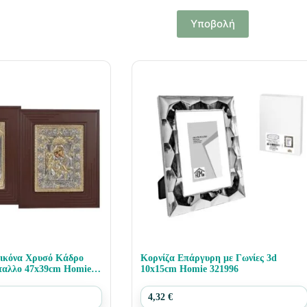
Υποβολή
ικόνα Χρυσό Κάδρο
Κορνίζα Επάργυρη με Γωνίες 3d
ταλλο 47x39cm Homie
10x15cm Homie 321996
4,32
€