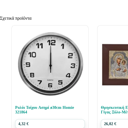
Σχετικά προϊόντα
Ρολόι Τοίχου Ασημί ø30cm Homie
Θρησκευτική Ε
321864
Γίγας Ξύλο-Μέ
321410
4,32
€
26,02
€