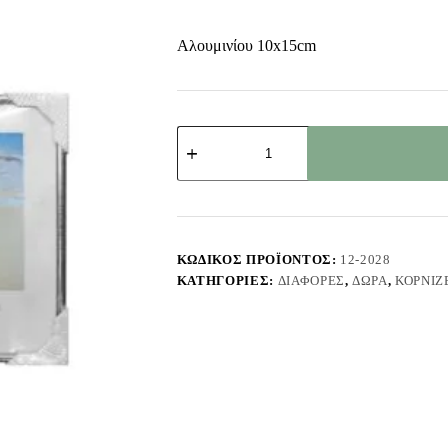
Αλουμινίου 10x15cm
Κορνίζα
Αλουμινίου
Ασημί
10x15cm
Homie
322048
ποσότητα
ΚΩΔΙΚΌΣ ΠΡΟΪΌΝΤΟΣ:
12-2028
ΚΑΤΗΓΟΡΊΕΣ:
ΔΙΆΦΟΡΕΣ
,
ΔΏΡΑ
,
ΚΟΡΝΊΖ