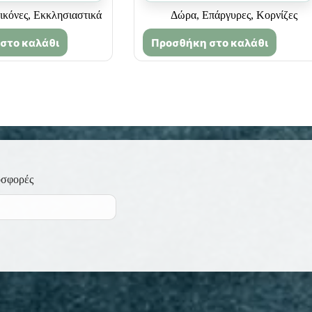
ικόνες
,
Εκκλησιαστικά
Δώρα
,
Επάργυρες
,
Κορνίζες
στο καλάθι
Προσθήκη στο καλάθι
οσφορές