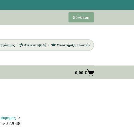
Σύνδεση
 εργάσιμες • 💳 Αντικαταβολή • ☎ Υποστήριξη πελατών
0,00
€
Καλάθι
Αγορών
ιάφορες
ie 322048