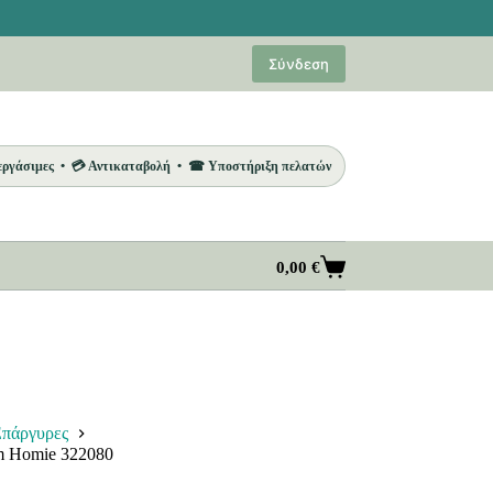
Σύνδεση
 εργάσιμες • 💳 Αντικαταβολή • ☎ Υποστήριξη πελατών
0,00
€
Καλάθι
Αγορών
πάργυρες
m Homie 322080