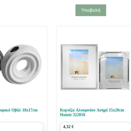
Υποβολή
ραμικό Οβάλ 18x17cm
Κορνίζα Αλουμινίου Ασημί 15x20cm
Homie 322050
4,32
€