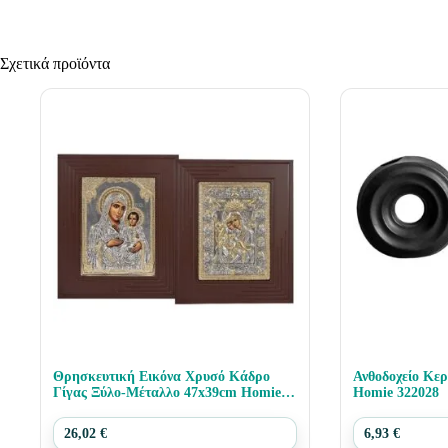
Σχετικά προϊόντα
Θρησκευτική Εικόνα Χρυσό Κάδρο
Ανθοδοχείο Κε
Γίγας Ξύλο-Μέταλλο 47x39cm Homie
Homie 322028
321410
26,02
€
6,93
€