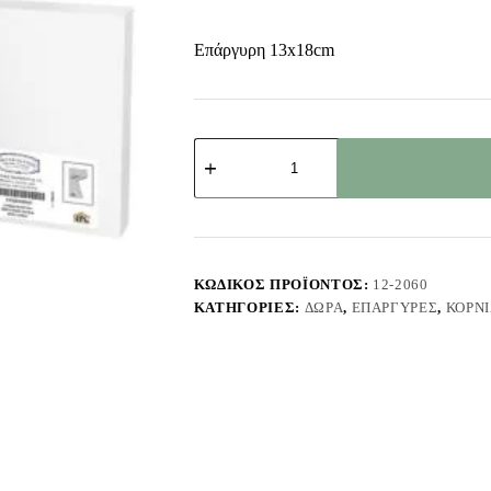
Επάργυρη 13x18cm
Κορνίζα
Επάργυρη
Λεπτή
Πλέξη
13x18cm
Homie
322080
ποσότητα
ΚΩΔΙΚΌΣ ΠΡΟΪΌΝΤΟΣ:
12-2060
ΚΑΤΗΓΟΡΊΕΣ:
ΔΏΡΑ
,
ΕΠΆΡΓΥΡΕΣ
,
ΚΟΡΝ