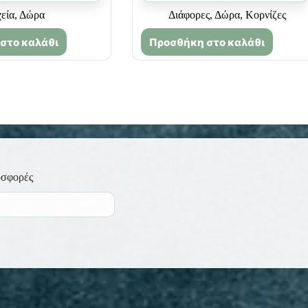
εία
,
Δώρα
Διάφορες
,
Δώρα
,
Κορνίζες
στο καλάθι
Προσθήκη στο καλάθι
οσφορές