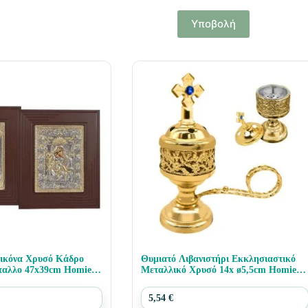
Υποβολή
ικόνα Χρυσό Κάδρο
Θυμιατό Λιβανιστήρι Εκκλησιαστικό
ταλλο 47x39cm Homie
Μεταλλικό Χρυσό 14x ø5,5cm Homie
322030
5,54
€