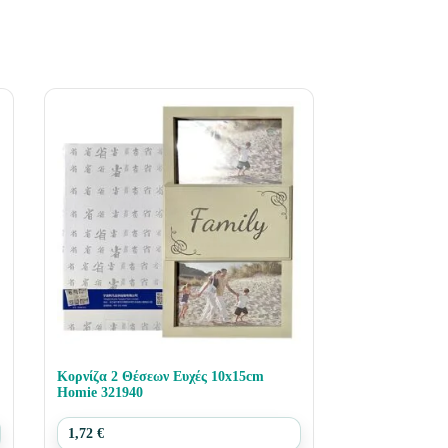
Κορνίζα 2 Θέσεων Ευχές 10x15cm
Homie 321940
1,72
€