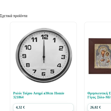
Σχετικά προϊόντα
Ρολόι Τοίχου Ασημί ø30cm Homie
Θρησκευτική Ε
321864
Γίγας Ξύλο-Μέ
321410
4,32
€
26,02
€