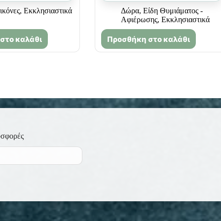
ικόνες
,
Εκκλησιαστικά
Δώρα
,
Είδη Θυμιάματος -
Αφιέρωσης
,
Εκκλησιαστικά
στο καλάθι
Προσθήκη στο καλάθι
οσφορές