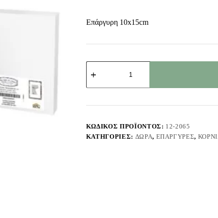
Επάργυρη 10x15cm
Κορνίζα
Επάργυρη
Πολύγωνο
Σχέδιο
10x15cm
Homie
322085
ποσότητα
ΚΩΔΙΚΌΣ ΠΡΟΪΌΝΤΟΣ:
12-2065
ΚΑΤΗΓΟΡΊΕΣ:
ΔΏΡΑ
,
ΕΠΆΡΓΥΡΕΣ
,
ΚΟΡΝ