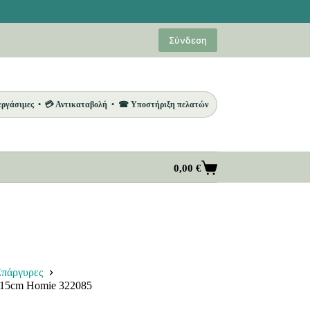
Σύνδεση
 εργάσιμες • 💳 Αντικαταβολή • ☎ Υποστήριξη πελατών
0,00
€
Καλάθι
Αγορών
πάργυρες
x15cm Homie 322085