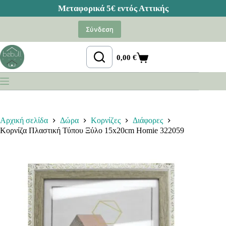
Μετάβαση
στο
Σύνδεση
περιεχόμενο
0,00
€
Καλάθι
Αγορών
Αρχική σελίδα
Δώρα
Κορνίζες
Διάφορες
Κορνίζα Πλαστική Τύπου Ξύλο 15x20cm Homie 322059