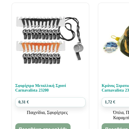
Σφυρίχτρα Μεταλλική Σχοινί
Κράνος Στρατι
Carnavalista 23200
Carnavalista 2
0,31
€
1,72
€
Παιχνίδια
,
Σφυρίχτρες
Όπλα
,
Π
Καραμπί