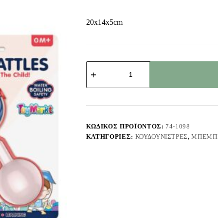
20x14x5cm
Κουδουνίστρα
σε
Καρτέλα
20x14x5cm
ToyMarkt
941118
ποσότητα
ΚΩΔΙΚΌΣ ΠΡΟΪΌΝΤΟΣ:
74-1098
ΚΑΤΗΓΟΡΊΕΣ:
ΚΟΥΔΟΥΝΊΣΤΡΕΣ
,
ΜΠΕΜΠ