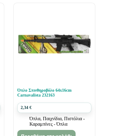
Όπλο Σπινθηροβόλο 64x16cm
Carnavalista 232163
2,34
€
Όπλα
,
Παιχνίδια
,
Πιστόλια -
Καραμπίνες - Όπλα