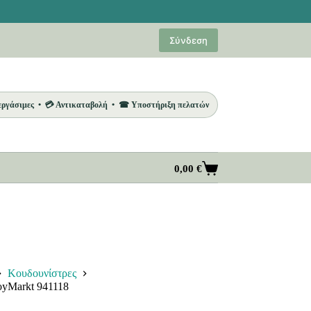
Σύνδεση
 εργάσιμες • 💳 Αντικαταβολή • ☎ Υποστήριξη πελατών
0,00
€
Καλάθι
Αγορών
Κουδουνίστρες
oyMarkt 941118