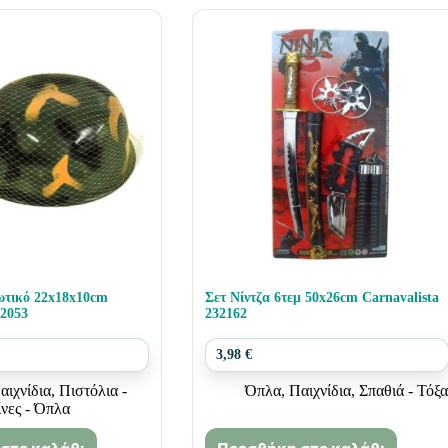
ωτικό 22x18x10cm
Σετ Νίντζα 6τεμ 50x26cm Carnavalista
32053
232162
3,98
€
αιχνίδια
,
Πιστόλια -
Όπλα
,
Παιχνίδια
,
Σπαθιά - Τόξα
νες - Όπλα