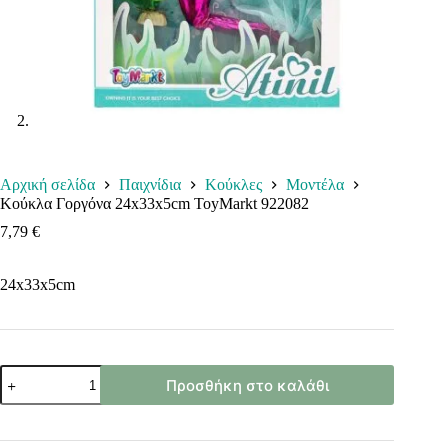
Αρχική σελίδα
Παιχνίδια
Κούκλες
Μοντέλα
Κούκλα Γοργόνα 24x33x5cm ToyMarkt 922082
7,79
€
24x33x5cm
Κούκλα
Προσθήκη στο καλάθι
Γοργόνα
24x33x5cm
ToyMarkt
922082