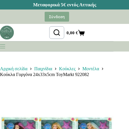
Μετάβαση
στο
Σύνδεση
περιεχόμενο
0,00
€
Καλάθι
Αγορών
Αρχική σελίδα
Παιχνίδια
Κούκλες
Μοντέλα
Κούκλα Γοργόνα 24x33x5cm ToyMarkt 922082