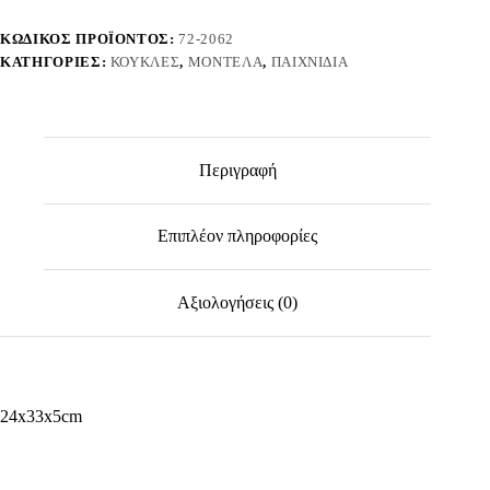
ποσότητα
ΚΩΔΙΚΌΣ ΠΡΟΪΌΝΤΟΣ:
72-2062
ΚΑΤΗΓΟΡΊΕΣ:
ΚΟΎΚΛΕΣ
,
ΜΟΝΤΈΛΑ
,
ΠΑΙΧΝΊΔΙΑ
Περιγραφή
Επιπλέον πληροφορίες
Αξιολογήσεις (0)
24x33x5cm