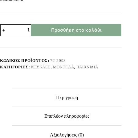
Κούκλα
Προσθήκη στο καλάθι
29cm
&
Κουκλάκι
σε
Κούνια,
με
ΚΩΔΙΚΌΣ ΠΡΟΪΌΝΤΟΣ:
72-2098
Αξεσουάρ
ΚΑΤΗΓΟΡΊΕΣ:
ΚΟΎΚΛΕΣ
,
ΜΟΝΤΈΛΑ
,
ΠΑΙΧΝΊΔΙΑ
32x30x5cm
ToyMarkt
922118
ποσότητα
Περιγραφή
Επιπλέον πληροφορίες
Αξιολογήσεις (0)