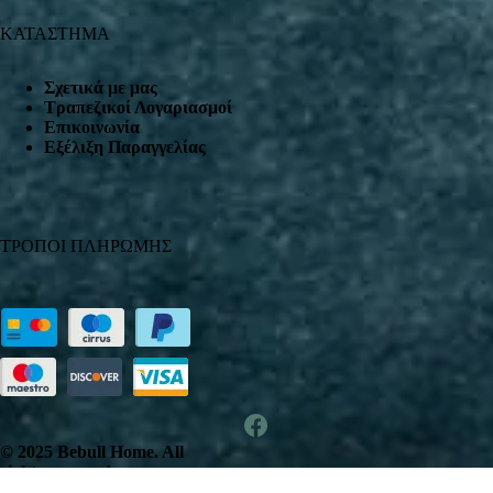
ΚΑΤΑΣΤΗΜΑ
Σχετικά με μας
Τραπεζικοί Λογαριασμοί
Επικοινωνία
Εξέλιξη Παραγγελίας
ΤΡΟΠΟΙ ΠΛΗΡΩΜΗΣ
© 2025 Bebull Home. All
rights reserved