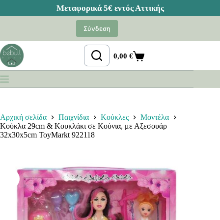
Μετάβαση
στο
Σύνδεση
περιεχόμενο
0,00
€
Καλάθι
Αγορών
Αρχική σελίδα
Παιχνίδια
Κούκλες
Μοντέλα
Κούκλα 29cm & Κουκλάκι σε Κούνια, με Αξεσουάρ
32x30x5cm ToyMarkt 922118