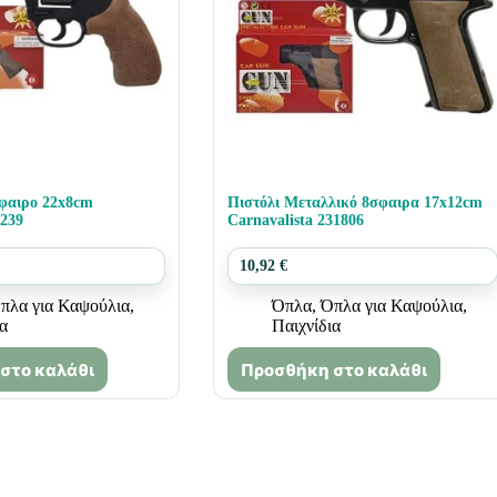
φαιρο 22x8cm
Πιστόλι Μεταλλικό 8σφαιρα 17x12cm
3239
Carnavalista 231806
10,92
€
πλα για Καψούλια
,
Όπλα
,
Όπλα για Καψούλια
,
ια
Παιχνίδια
στο καλάθι
Προσθήκη στο καλάθι