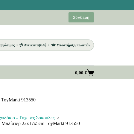
Σύνδεση
 εργάσιμες • 💳 Αντικαταβολή • ☎ Υποστήριξη πελατών
0,00
€
Καλάθι
Αγορών
 ToyMarkt 913550
νιδάκια - Τυχερές Σακούλες
ε Μπλίστερ 22x17x5cm ToyMarkt 913550