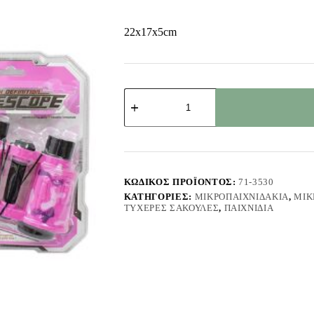
22x17x5cm
Κυάλια
+
Πυξίδα
σε
Μπλίστερ
22x17x5cm
ToyMarkt
913550
ΚΩΔΙΚΌΣ ΠΡΟΪΌΝΤΟΣ:
71-3530
ποσότητα
ΚΑΤΗΓΟΡΊΕΣ:
ΜΙΚΡΟΠΑΙΧΝΙΔΆΚΙΑ
,
ΜΙΚ
ΤΥΧΕΡΈΣ ΣΑΚΟΎΛΕΣ
,
ΠΑΙΧΝΊΔΙΑ