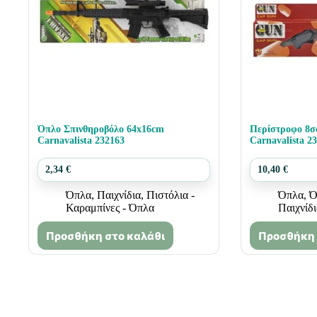
Όπλο Σπινθηροβόλο 64x16cm
Περίστροφο 8σ
Carnavalista 232163
Carnavalista 2
2,34
€
10,40
€
Όπλα
,
Παιχνίδια
,
Πιστόλια -
Όπλα
,
Ό
Καραμπίνες - Όπλα
Παιχνίδ
Προσθήκη στο καλάθι
Προσθήκη 