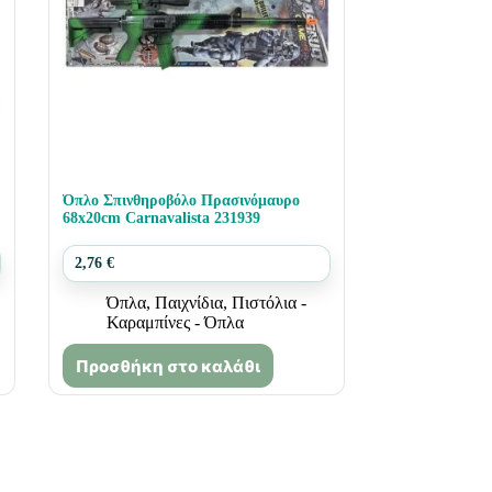
Όπλο Σπινθηροβόλο Πρασινόμαυρο
68x20cm Carnavalista 231939
2,76
€
Όπλα
,
Παιχνίδια
,
Πιστόλια -
Καραμπίνες - Όπλα
Προσθήκη στο καλάθι