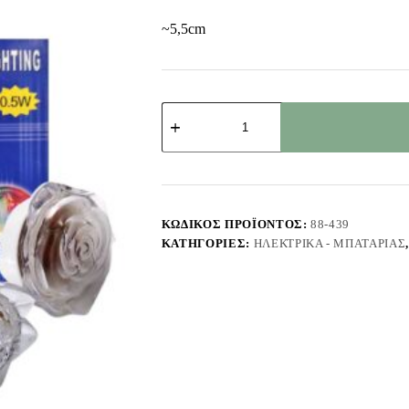
~5,5cm
Λαμπάκι
Νυχτός
~5,5cm
Homie
108459
ποσότητα
ΚΩΔΙΚΌΣ ΠΡΟΪΌΝΤΟΣ:
88-439
ΚΑΤΗΓΟΡΊΕΣ:
ΗΛΕΚΤΡΙΚΆ - ΜΠΑΤΑΡΊΑΣ