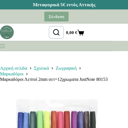
Μετάβαση
στο
Σύνδεση
περιεχόμενο
0,00
€
Καλάθι
Αγορών
Αρχική σελίδα
Σχολικά
Ζωγραφική
Μαρκαδόροι
Μαρκαδόροι Λεπτοί 2mm σετ=12χρωματα JustNote 80153