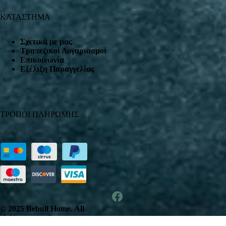
ΚΑΤΑΣΤΗΜΑ
Σχετικά με μας
Τραπεζικοί Λογαριασμοί
Επικοινωνία
Εξέλιξη Παραγγελίας
ΤΡΟΠΟΙ ΠΛΗΡΩΜΗΣ
© 2025 Bebull Home. All
rights reserved