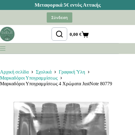
Μετάβαση
στο
Σύνδεση
περιεχόμενο
0,00
€
Καλάθι
Αγορών
Αρχική σελίδα
Σχολικά
Γραφική Ύλη
Μαρκαδόροι Υπογραμμίσεως
Μαρκαδόροι Υπογραμμίσεως 4 Χρώματα JustNote 80779