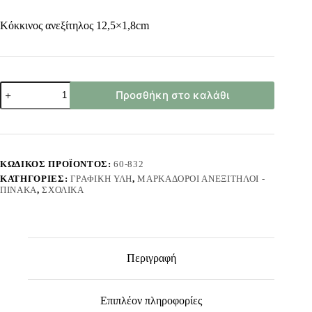
Κόκκινος ανεξίτηλος 12,5×1,8cm
Μαρκαδόρος
Προσθήκη στο καλάθι
Ανεξίτηλος
Κόκκινος
12,5x1,8cm
JustNote
80852
ποσότητα
ΚΩΔΙΚΌΣ ΠΡΟΪΌΝΤΟΣ:
60-832
ΚΑΤΗΓΟΡΊΕΣ:
ΓΡΑΦΙΚΉ ΎΛΗ
,
ΜΑΡΚΑΔΌΡΟΙ ΑΝΕΞΊΤΗΛΟΙ -
ΠΊΝΑΚΑ
,
ΣΧΟΛΙΚΆ
Περιγραφή
Επιπλέον πληροφορίες