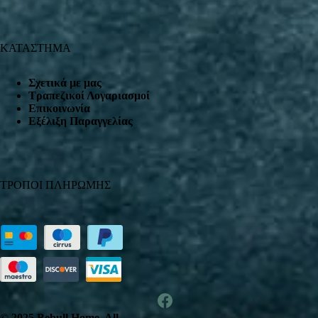
ΚΑΤΑΣΤΗΜΑ
Σχετικά με μας
Τραπεζικοί Λογαριασμοί
Επικοινωνία
Εξέλιξη Παραγγελίας
ΤΡΟΠΟΙ ΠΛΗΡΩΜΗΣ
© 2025 Bebull Home. All