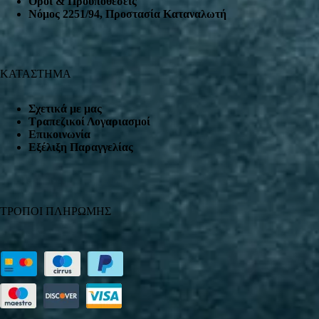
Όροι & Προϋποθέσεις
Nόμος 2251/94, Προστασία Καταναλωτή
ΚΑΤΑΣΤΗΜΑ
Σχετικά με μας
Τραπεζικοί Λογαριασμοί
Επικοινωνία
Εξέλιξη Παραγγελίας
ΤΡΟΠΟΙ ΠΛΗΡΩΜΗΣ