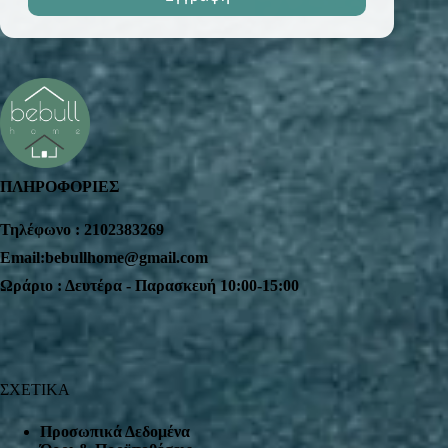
ΠΛΗΡΟΦΟΡΙΕΣ
Τηλέφωνο : 2102383269
Email:bebullhome@gmail.com
Ωράριο : Δευτέρα - Παρασκευή 10:00-15:00
ΣΧΕΤΙΚΑ
Προσωπικά Δεδομένα