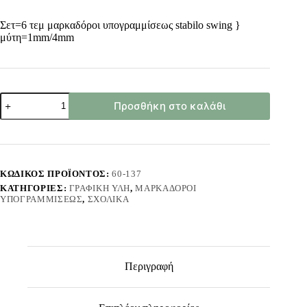
Σετ=6 τεμ μαρκαδόροι υπογραμμίσεως stabilo swing }
μύτη=1mm/4mm
Μαρκαδόρος
Προσθήκη στο καλάθι
Υπογραμίσεως
Stabilo
Swing
4mm
σετ=6τεμ
Stabilo
ΚΩΔΙΚΌΣ ΠΡΟΪΌΝΤΟΣ:
60-137
275/6-
ΚΑΤΗΓΟΡΊΕΣ:
ΓΡΑΦΙΚΉ ΎΛΗ
,
ΜΑΡΚΑΔΌΡΟΙ
3
ΥΠΟΓΡΑΜΜΊΣΕΩΣ
,
ΣΧΟΛΙΚΆ
ποσότητα
Περιγραφή