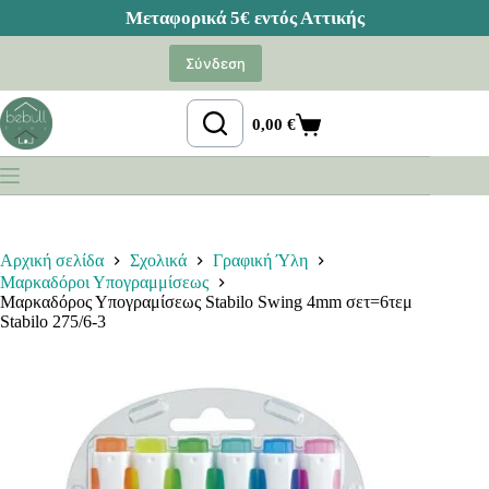
Μετάβαση
στο
Σύνδεση
περιεχόμενο
0,00
€
Καλάθι
Αγορών
Αρχική σελίδα
Σχολικά
Γραφική Ύλη
Μαρκαδόροι Υπογραμμίσεως
Μαρκαδόρος Υπογραμίσεως Stabilo Swing 4mm σετ=6τεμ
Stabilo 275/6-3