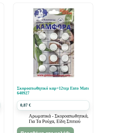
Σκοροαπωθητικό καρ=12τεμ Ento Mats
640927
0,87
€
Αρωματικά - Σκοροαπωθητικά
,
Για Τα Ρούχα
,
Είδη Σπιτιού