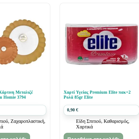
Χάρτινη Μεταλιζέ
Χαρτί Υγείας Premium Elite πακ=2
m Homie 3794
Ρολά 85gr Elite
0,90
€
τιού
,
Ζαχαροπλαστική
,
Είδη Σπιτιού
,
Καθαρισμός
,
κά
Χαρτικά