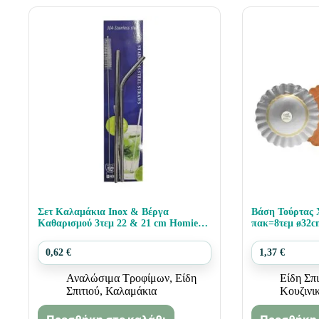
Σετ Καλαμάκια Inox & Βέργα
Βάση Τούρτας 
Καθαρισμού 3τεμ 22 & 21 cm Homie
πακ=8τεμ ø32c
3775
0,62
€
1,37
€
Αναλώσιμα Τροφίμων
,
Είδη
Είδη Σπι
Σπιτιού
,
Καλαμάκια
Κουζινι