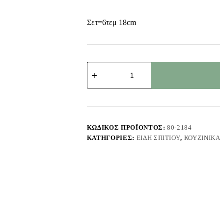
Σετ=6τεμ 18cm
Μαχαίρια
σετ=6τεμ
Χρώματα
18cm
Homie
1002204
ποσότητα
ΚΩΔΙΚΌΣ ΠΡΟΪΌΝΤΟΣ:
80-2184
ΚΑΤΗΓΟΡΊΕΣ:
ΕΊΔΗ ΣΠΙΤΙΟΎ
,
ΚΟΥΖΙΝΙΚ