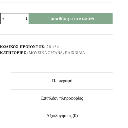
Μικρόφωνο
Προσθήκη στο καλάθι
Μπαταρίας
24x14x6cm
ToyMarkt
96184
ποσότητα
ΚΩΔΙΚΌΣ ΠΡΟΪΌΝΤΟΣ:
76-164
ΚΑΤΗΓΟΡΊΕΣ:
ΜΟΥΣΙΚΆ ΌΡΓΑΝΑ
,
ΠΑΙΧΝΊΔΙΑ
Περιγραφή
Επιπλέον πληροφορίες
Αξιολογήσεις (0)