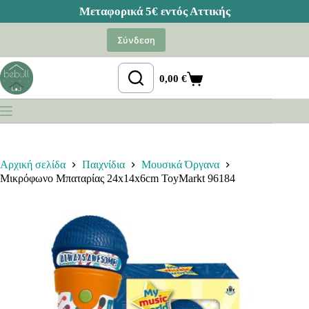
Μετάβαση
στο
Σύνδεση
περιεχόμενο
0,00
€
Καλάθι
Αγορών
Αρχική σελίδα
Παιχνίδια
Μουσικά Όργανα
Μικρόφωνο Μπαταρίας 24x14x6cm ToyMarkt 96184