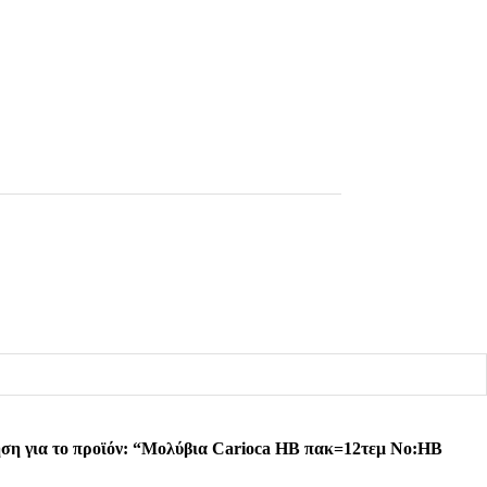
ηση για το προϊόν: “Μολύβια Carioca HB πακ=12τεμ No:HB