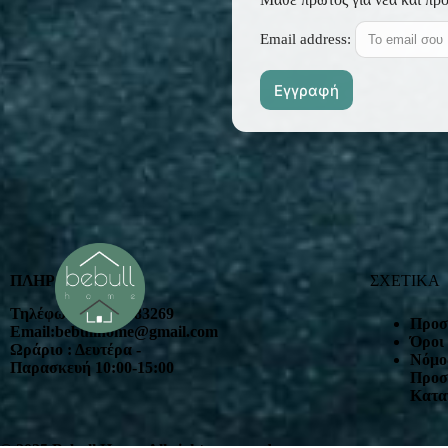
Email address:
ΠΛΗΡΟΦΟΡΙΕΣ
ΣΧΕΤΙΚΑ
Τηλέφωνο : 2102383269
Προσ
Email:bebullhome@gmail.com
Όροι
Ωράριο : Δευτέρα -
Nόμος
Παρασκευή 10:00-15:00
Προσ
Κατα