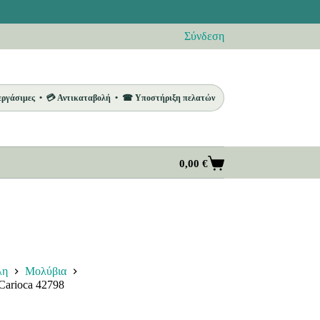
Σύνδεση
 εργάσιμες • 💳 Αντικαταβολή • ☎ Υποστήριξη πελατών
0,00
€
Καλάθι
Αγορών
λη
Μολύβια
arioca 42798