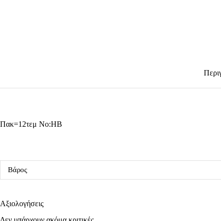
Περι
Πακ=12τεμ No:HB
Βάρος
Αξιολογήσεις
Δεν υπάρχουν ακόμα κριτικές