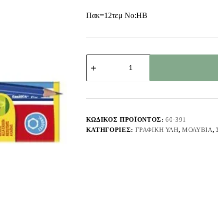
Πακ=12τεμ No:HB
Μολύβια
Carioca
HB
πακ=12τεμ
No:HB
Carioca
42798
ποσότητα
ΚΩΔΙΚΌΣ ΠΡΟΪΌΝΤΟΣ:
60-391
ΚΑΤΗΓΟΡΊΕΣ:
ΓΡΑΦΙΚΉ ΎΛΗ
,
ΜΟΛΎΒΙΑ
,