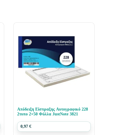
Απόδειξη Είσπραξης Αυτογραφικό 228
2τυπο 2×50 Φύλλα JustNote 3821
0,97
€