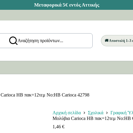
Αναζήτηση προϊόντων...
🚚 Αποστολή 1–3
 Carioca HB πακ=12τεμ No:HB Carioca 42798
Αρχική σελίδα
Σχολικά
Γραφική Ύ
Μολύβια Carioca HB πακ=12τεμ No:HB C
1,46
€