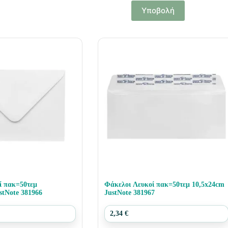
Υποβολή
ί πακ=50τεμ
Φάκελοι Λευκοί πακ=50τεμ 10,5x24cm
stNote 381966
JustNote 381967
2,34
€