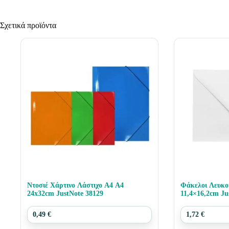
Σχετικά προϊόντα
Ντοσιέ Χάρτινο Λάστιχο Α4 Α4
Φάκελοι Λευκο
24x32cm JustNote 38129
11,4×16,2cm Ju
0,49
€
1,72
€