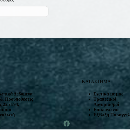
ΚΑΤΑΣΤΗΜΑ
ωπικά Δεδομένα
Σχετικά με μας
 & Προϋποθέσεις
Τραπεζικοί
 2251/94,
Λογαριασμοί
τασία
Επικοινωνία
ναλωτή
Εξέλιξη Παραγγελ