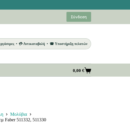
Σύνδεση
 εργάσιμες • 💳 Αντικαταβολή • ☎ Υποστήριξη πελατών
0,00
€
Καλάθι
Αγορών
λη
Μολύβια
εμ Faber 511332, 511330