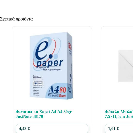
Σχετικά προϊόντα
Φωτοτυπικό Χαρτί Α4 Α4 80gr
Φάκελα Μπιλιέ
JustNote 38170
7,5×11,5cm Jus
4,43
€
1,01
€