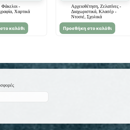
,
Φάκελοι -
Αρχειοθέτηση
,
Ζελατίνες -
γραφία
,
Χαρτικά
Διαχωριστικά
,
Κλασέρ -
Ντοσιέ
,
Σχολικά
στο καλάθι
Προσθήκη στο καλάθι
οσφορές