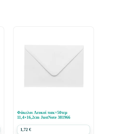
Φάκελοι Λευκοί πακ=50τεμ
11,4×16,2cm JustNote 381966
1,72
€