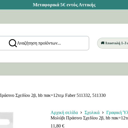
Αναζήτηση προϊόντων...
🚚 Αποστολή 1–3
ράσινο Σχεδίου 2β, hb πακ=12τεμ Faber 511332, 511330
Αρχική σελίδα
Σχολικά
Γραφική Ύ
Μολύβι Πράσινο Σχεδίου 2β, hb πακ=12τ
11,80
€