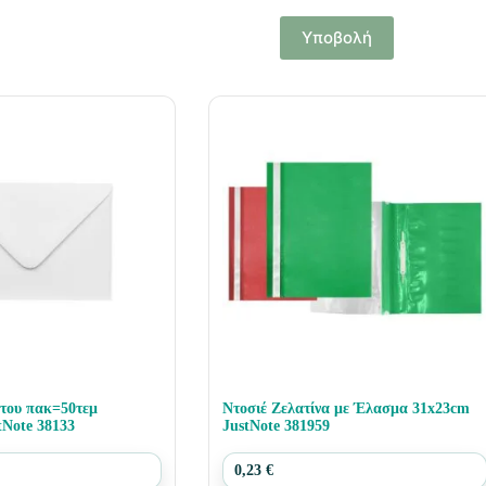
Υποβολή
του πακ=50τεμ
Ντοσιέ Ζελατίνα με Έλασμα 31x23cm
tNote 38133
JustNote 381959
0,23
€