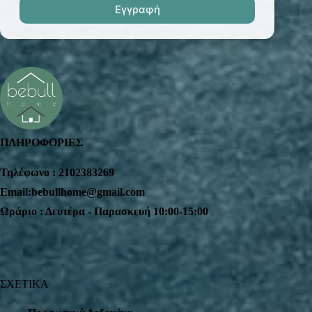
ΠΛΗΡΟΦΟΡΙΕΣ
Τηλέφωνο : 2102383269
Email:bebullhome@gmail.com
Ωράριο : Δευτέρα - Παρασκευή 10:00-15:00
ΣΧΕΤΙΚΑ