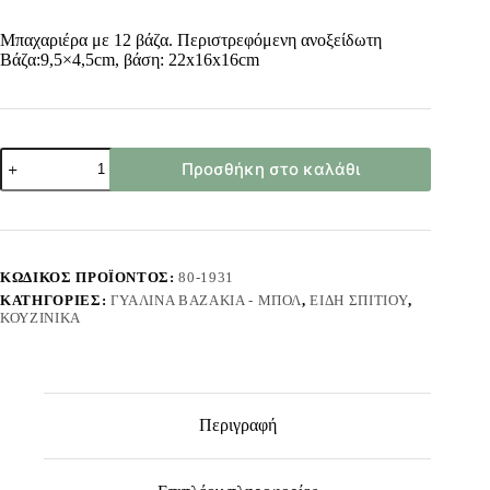
Μπαχαριέρα με 12 βάζα. Περιστρεφόμενη ανοξείδωτη
Βάζα:9,5×4,5cm, βάση: 22x16x16cm
Μπαχαριέρα
Προσθήκη στο καλάθι
12
Βάζα
&
Βάση
Βάζα:9,5x4,5cm,
Βάση:
ΚΩΔΙΚΌΣ ΠΡΟΪΌΝΤΟΣ:
80-1931
22x16x16cm
ΚΑΤΗΓΟΡΊΕΣ:
ΓΥΆΛΙΝΑ ΒΑΖΆΚΙΑ - ΜΠΌΛ
,
ΕΊΔΗ ΣΠΙΤΙΟΎ
,
Homie
ΚΟΥΖΙΝΙΚΆ
1001951
ποσότητα
Περιγραφή