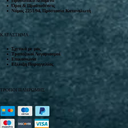
Προσωπικά Δεδομένα
Όροι & Προϋποθέσεις
Nόμος 2251/94, Προστασία Καταναλωτή
ΚΑΤΑΣΤΗΜΑ
Σχετικά με μας
Τραπεζικοί Λογαριασμοί
Επικοινωνία
Εξέλιξη Παραγγελίας
ΤΡΟΠΟΙ ΠΛΗΡΩΜΗΣ