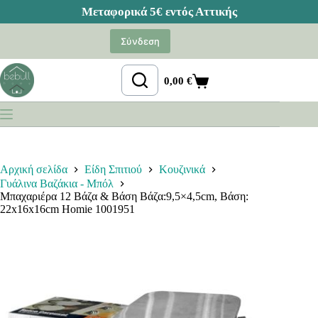
Μετάβαση
στο
Σύνδεση
περιεχόμενο
0,00
€
Καλάθι
Αγορών
Αρχική σελίδα
Είδη Σπιτιού
Κουζινικά
Γυάλινα Βαζάκια - Μπόλ
Μπαχαριέρα 12 Βάζα & Βάση Βάζα:9,5×4,5cm, Βάση:
22x16x16cm Homie 1001951