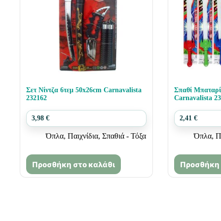
Σετ Νίντζα 6τεμ 50x26cm Carnavalista
Σπαθί Μπαταρί
232162
Carnavalista 2
3,98
€
2,41
€
Όπλα
,
Παιχνίδια
,
Σπαθιά - Τόξα
Όπλα
,
Π
Προσθήκη στο καλάθι
Προσθήκη 