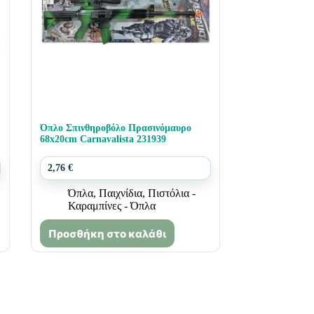
Όπλο Σπινθηροβόλο Πρασινόμαυρο
68x20cm Carnavalista 231939
2,76
€
Όπλα
,
Παιχνίδια
,
Πιστόλια -
Καραμπίνες - Όπλα
Προσθήκη στο καλάθι