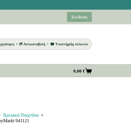
Σύνδεση
 εργάσιμες • 💳 Αντικαταβολή • ☎ Υποστήριξη πελατών
0,00
€
Καλάθι
Αγορών
Βρεφικά Παιχνίδια
oyMarkt 941121