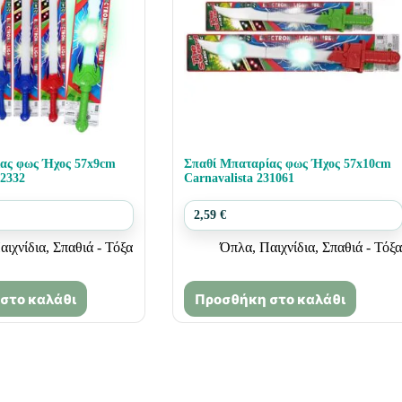
ας φως Ήχος 57x9cm
Σπαθί Μπαταρίας φως Ήχος 57x10cm
32332
Carnavalista 231061
2,59
€
αιχνίδια
,
Σπαθιά - Τόξα
Όπλα
,
Παιχνίδια
,
Σπαθιά - Τόξα
στο καλάθι
Προσθήκη στο καλάθι