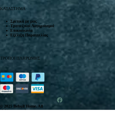
ΚΑΤΑΣΤΗΜΑ
Σχετικά με μας
Τραπεζικοί Λογαριασμοί
Επικοινωνία
Εξέλιξη Παραγγελίας
ΤΡΟΠΟΙ ΠΛΗΡΩΜΗΣ
© 2025 Bebull Home. All
rights reserved