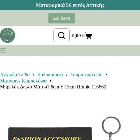
Μετάβαση
στο
Σύνδεση
περιεχόμενο
0,00
€
Καλάθι
Αγορών
Αρχική σελίδα
Καλοκαιρινά
Τουριστικά είδη
Ματάκια - Κομπολόγια
Μπρελόκ Διπλό Μάτι ø1,6cm Y:15cm Homie 116660