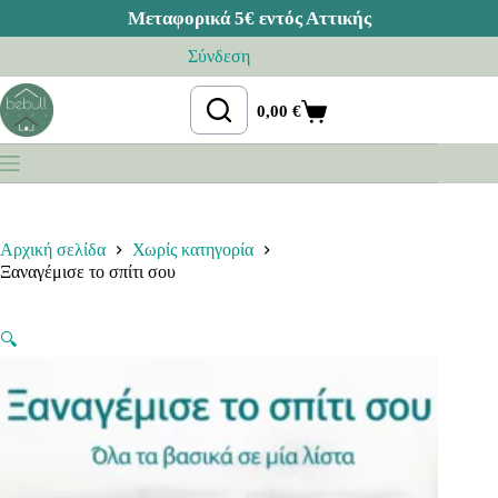
Μετάβαση
Σύνδεση
στο
περιεχόμενο
0,00
€
Καλάθι
Αγορών
Αρχική σελίδα
Χωρίς κατηγορία
Ξαναγέμισε το σπίτι σου
🔍