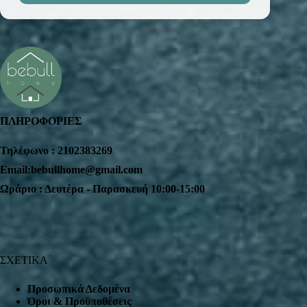
ΠΛΗΡΟΦΟΡΙΕΣ
Τηλέφωνο : 2102383269
Email:bebullhome@gmail.com
Ωράριο : Δευτέρα - Παρασκευή 10:00-15:00
ΣΧΕΤΙΚΑ
Προσωπικά Δεδομένα
Όροι & Προϋποθέσεις