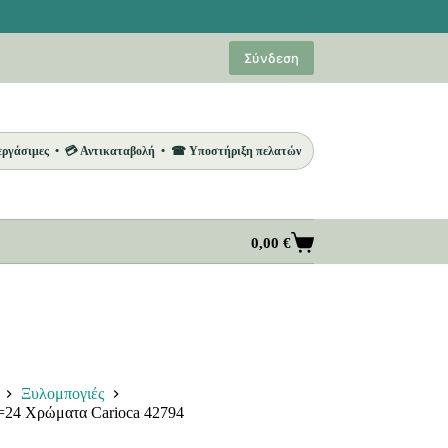
Σύνδεση
 εργάσιμες • 💳 Αντικαταβολή • ☎ Υποστήριξη πελατών
0,00
€
Καλάθι
Αγορών
Ξυλομπογιές
τ=24 Χρώματα Carioca 42794