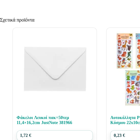
Σχετικά προϊόντα
Φάκελοι Λευκοί πακ=50τεμ
Αυτοκόλλητα P
11,4×16,2cm JustNote 381966
Κόσμου 22x10c
1,72
€
0,23
€