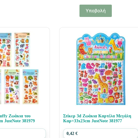
Υποβολή
uffy Ζωάκια του
Στίκερ 3d Ζωάκια Καρτέλα Μεγάλη
m JustNote 381979
Καρ=33x23cm JustNote 381977
0,42
€