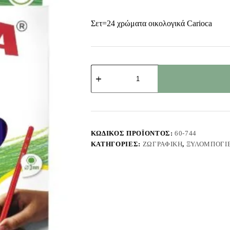
Σετ=24 χρώματα οικολογικά Carioca
Ξυλομπογιά
Οικολογική
Carioca
Τιτα
σετ=24
Χρώματα
Carioca
42794
ΚΩΔΙΚΌΣ ΠΡΟΪΌΝΤΟΣ:
60-744
ποσότητα
ΚΑΤΗΓΟΡΊΕΣ:
ΖΩΓΡΑΦΙΚΉ
,
ΞΥΛΟΜΠΟΓΙ