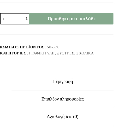
Ξύστρα
Προσθήκη στο καλάθι
Μεταλλική
Απλή
JustNote
70696
ποσότητα
ΚΩΔΙΚΌΣ ΠΡΟΪΌΝΤΟΣ:
50-676
ΚΑΤΗΓΟΡΊΕΣ:
ΓΡΑΦΙΚΉ ΎΛΗ
,
ΞΎΣΤΡΕΣ
,
ΣΧΟΛΙΚΆ
Περιγραφή
Επιπλέον πληροφορίες
Αξιολογήσεις (0)