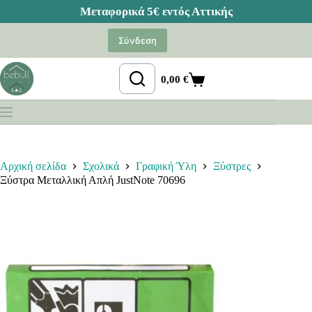
Μετάβαση
στο
Σύνδεση
περιεχόμενο
0,00
€
Καλάθι
Αγορών
Αρχική σελίδα
Σχολικά
Γραφική Ύλη
Ξύστρες
Ξύστρα Μεταλλική Απλή JustNote 70696