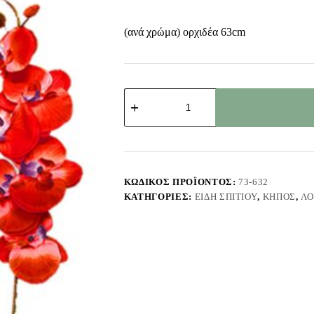
(ανά χρώμα) ορχιδέα 63cm
Ορχιδέα
Κλαδί
63cm
Bunny's
93652
ποσότητα
ΚΩΔΙΚΌΣ ΠΡΟΪΌΝΤΟΣ:
73-632
ΚΑΤΗΓΟΡΊΕΣ:
ΕΊΔΗ ΣΠΙΤΙΟΎ
,
ΚΉΠΟΣ
,
ΛΟ