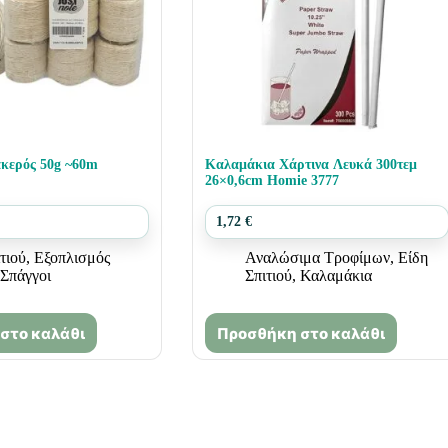
κερός 50g ~60m
Καλαμάκια Χάρτινα Λευκά 300τεμ
26×0,6cm Homie 3777
1,72
€
τιού
,
Εξοπλισμός
Αναλώσιμα Τροφίμων
,
Είδη
Σπάγγοι
Σπιτιού
,
Καλαμάκια
στο καλάθι
Προσθήκη στο καλάθι