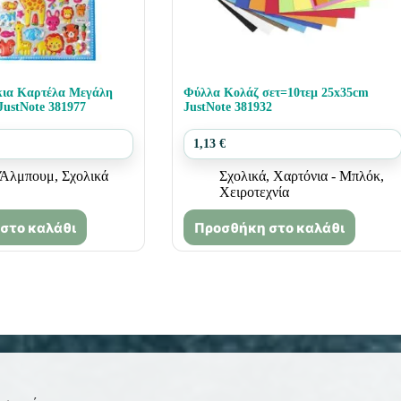
κια Καρτέλα Μεγάλη
Φύλλα Κολάζ σετ=10τεμ 25x35cm
ustNote 381977
JustNote 381932
1,13
€
- Άλμπουμ
,
Σχολικά
Σχολικά
,
Χαρτόνια - Μπλόκ
,
Χειροτεχνία
στο καλάθι
Προσθήκη στο καλάθι