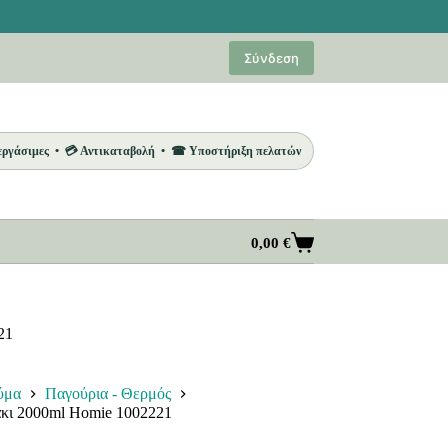
Σύνδεση
 εργάσιμες • 💳 Αντικαταβολή • ☎ Υποστήριξη πελατών
0,00
€
Καλάθι
Αγορών
21
ύμα
Παγούρια - Θερμός
κι 2000ml Homie 1002221