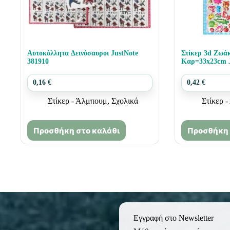
Αυτοκόλλητα Δεινόσαυροι JustNote
Στίκερ 3d Ζωά
381910
Καρ=33x23cm J
0,16
€
0,42
€
Στίκερ - Άλμπουμ
,
Σχολικά
Στίκερ 
Προσθήκη στο καλάθι
Προσθήκη 
Εγγραφή στο Newsletter