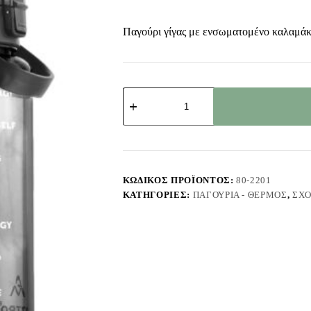
Παγούρι γίγας με ενσωματομένο καλαμάκ
Παγούρι
Γίγας
με
Ενσωματομένο
Καλαμάκι
2000ml
Homie
1002221
ΚΩΔΙΚΌΣ ΠΡΟΪΌΝΤΟΣ:
80-2201
ποσότητα
ΚΑΤΗΓΟΡΊΕΣ:
ΠΑΓΟΎΡΙΑ - ΘΕΡΜΌΣ
,
ΣΧΟ