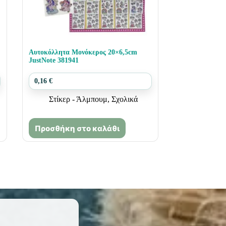
Αυτοκόλλητα Μονόκερος 20×6,5cm
JustNote 381941
0,16
€
Στίκερ - Άλμπουμ
,
Σχολικά
Προσθήκη στο καλάθι