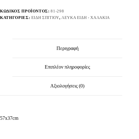
101318
ποσότητα
ΚΩΔΙΚΌΣ ΠΡΟΪΌΝΤΟΣ:
81-298
ΚΑΤΗΓΟΡΊΕΣ:
ΕΊΔΗ ΣΠΙΤΙΟΎ
,
ΛΕΥΚΆ ΕΊΔΗ - ΧΑΛΆΚΙΑ
Περιγραφή
Επιπλέον πληροφορίες
Αξιολογήσεις (0)
57x37cm