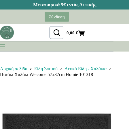
Μετάβαση
στο
Σύνδεση
περιεχόμενο
0,00
€
Καλάθι
Αγορών
Αρχική σελίδα
Είδη Σπιτιού
Λευκά Είδη - Χαλάκια
Πατάκι Χαλάκι Welcome 57x37cm Homie 101318