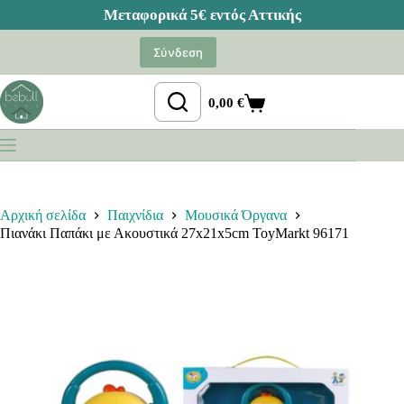
Μετάβαση
στο
Σύνδεση
περιεχόμενο
0,00
€
Καλάθι
Αγορών
Αρχική σελίδα
Παιχνίδια
Μουσικά Όργανα
Πιανάκι Παπάκι με Ακουστικά 27x21x5cm ToyMarkt 96171