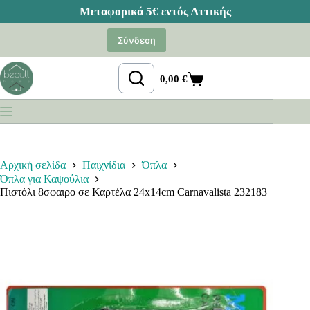
Μετάβαση
στο
Σύνδεση
περιεχόμενο
0,00
€
Καλάθι
Αγορών
Αρχική σελίδα
Παιχνίδια
Όπλα
Όπλα για Καψούλια
Πιστόλι 8σφαιρο σε Καρτέλα 24x14cm Carnavalista 232183