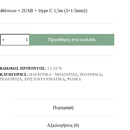
4θέσεων + 2USB + 1type C 1,5m (3×1.5mm2)
Πολύπριζο
Προσθήκη στο καλάθι
4θέσεων
+
2usb
+
1type
C
ΚΩΔΙΚΌΣ ΠΡΟΪΌΝΤΟΣ:
12-2078
με
ΚΑΤΗΓΟΡΊΕΣ:
ΗΛΕΚΤΡΙΚΆ - ΜΠΑΤΑΡΊΑΣ
,
ΠΟΛΎΠΡΙΖΑ
,
Κουμπί
ΠΟΛΎΠΡΙΖΑ
,
ΧΡΙΣΤΟΥΓΕΝΝΙΆΤΙΚΑ
,
ΨΙΛΙΚΆ
1,5m
(3x1.5mm2)
Homie
322098
ποσότητα
Περιγραφή
Αξιολογήσεις (0)