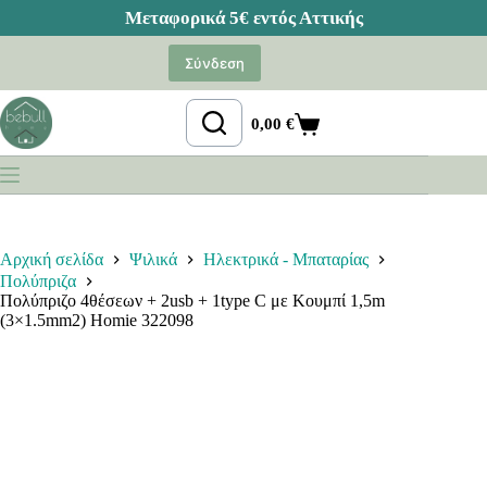
Μετάβαση
στο
Σύνδεση
περιεχόμενο
0,00
€
Καλάθι
Αγορών
Αρχική σελίδα
Ψιλικά
Ηλεκτρικά - Μπαταρίας
Πολύπριζα
Πολύπριζο 4θέσεων + 2usb + 1type C με Κουμπί 1,5m
(3×1.5mm2) Homie 322098