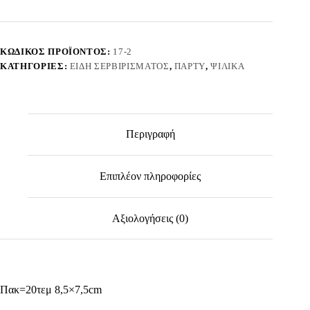
πακ=20τεμ
8,5x7,5cm
Homie
3722
ΚΩΔΙΚΌΣ ΠΡΟΪΌΝΤΟΣ:
17-2
ποσότητα
ΚΑΤΗΓΟΡΊΕΣ:
ΕΊΔΗ ΣΕΡΒΙΡΊΣΜΑΤΟΣ
,
ΠΆΡΤΥ
,
ΨΙΛΙΚΆ
Περιγραφή
Επιπλέον πληροφορίες
Αξιολογήσεις (0)
Πακ=20τεμ 8,5×7,5cm