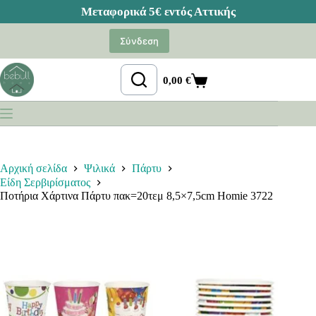
Μετάβαση
στο
Σύνδεση
περιεχόμενο
0,00
€
Καλάθι
Αγορών
Αρχική σελίδα
Ψιλικά
Πάρτυ
Είδη Σερβιρίσματος
Ποτήρια Χάρτινα Πάρτυ πακ=20τεμ 8,5×7,5cm Homie 3722