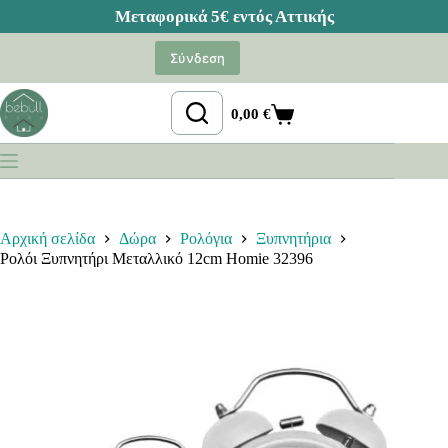
Μετάβαση
στο
Σύνδεση
περιεχόμενο
0,00
€
Καλάθι
Αγορών
Αρχική σελίδα
Δώρα
Ρολόγια
Ξυπνητήρια
Ρολόι Ξυπνητήρι Μεταλλικό 12cm Homie 32396