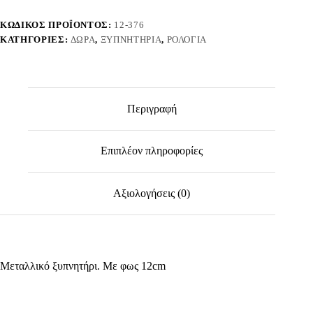
32396
ποσότητα
ΚΩΔΙΚΌΣ ΠΡΟΪΌΝΤΟΣ:
12-376
ΚΑΤΗΓΟΡΊΕΣ:
ΔΏΡΑ
,
ΞΥΠΝΗΤΉΡΙΑ
,
ΡΟΛΌΓΙΑ
Περιγραφή
Επιπλέον πληροφορίες
Αξιολογήσεις (0)
Μεταλλικό ξυπνητήρι. Με φως 12cm